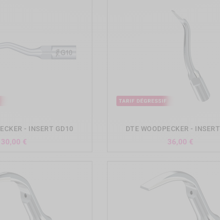
add_shopping_cart
add_shopping_cart
CKER - INSERT GD10
DTE WOODPECKER - INSERT
Prix
Prix
30,00 €
36,00 €