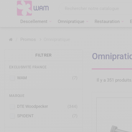
Aller
au
contenu
Descellement
Omnipratique
Restauration
Accueil
/
Promos
Omnipratique
Omniprati
FILTRER
EXCLUSIVITÉ FRANCE
WAM
(7)
Il y a 351 produits
MARQUE
DTE Woodpecker
(344)
SPIDENT
(7)