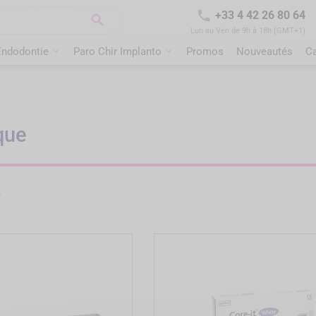

+33 4 42 26 80 64

Lun au Ven de 9h à 18h (GMT+1)
Endodontie
Paro Chir Implanto
Promos
Nouveautés
C
que
.