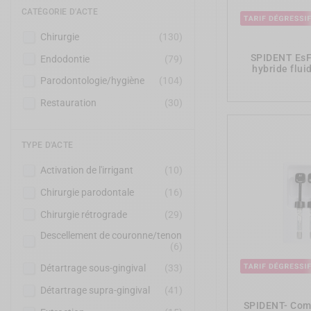
CATÉGORIE D'ACTE
Chirurgie
(130)
SPIDENT EsF
Endodontie
(79)
hybride flu
Parodontologie/hygiène
(104)
Restauration
(30)
TYPE D'ACTE
Activation de l'irrigant
(10)
Chirurgie parodontale
(16)
Chirurgie rétrograde
(29)
Descellement de couronne/tenon
(6)
Détartrage sous-gingival
(33)
Détartrage supra-gingival
(41)
SPIDENT- Comp