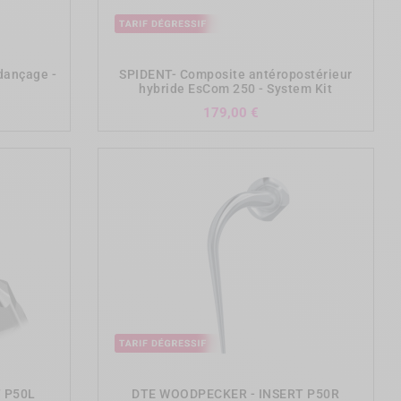
add_shopping_cart
dançage -
SPIDENT- Composite antéropostérieur
hybride EsCom 250 - System Kit
Prix
179,00 €
add_shopping_cart
 P50L
DTE WOODPECKER - INSERT P50R