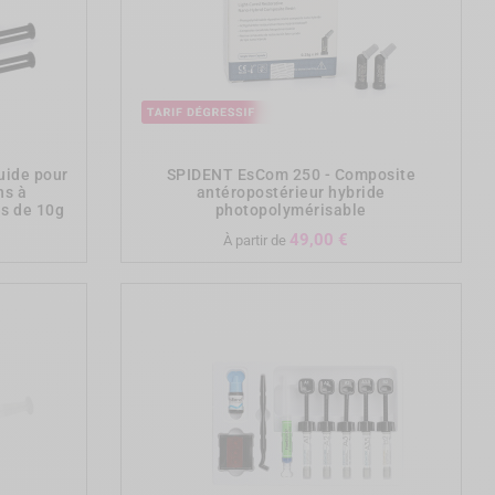
add_shopping_cart
uide pour
SPIDENT EsCom 250 - Composite
ns à
antéropostérieur hybride
es de 10g
photopolymérisable
Prix
49,00 €
À partir de