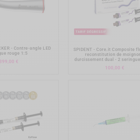
add_shopping_cart
add_shopping_cart
ER - Contre-angle LED
SPIDENT - Core.it Composite fl
gue rouge 1:5
reconstitution de moigno
durcissement dual - 2 seringu
Prix
399,00 €
Prix
100,00 €