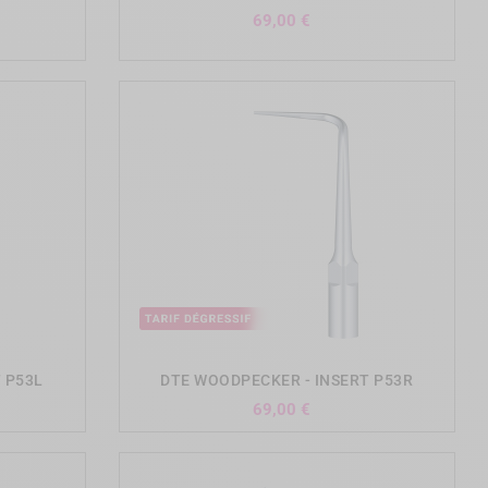
Prix
69,00 €
add_shopping_cart
 P53L
DTE WOODPECKER - INSERT P53R
Prix
69,00 €