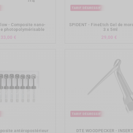
add_shopping_cart
add_shopping_cart
low - Composite nano-
SPIDENT - FineEtch Gel de mor
ide photopolymérisable
3 x 5ml
Prix
Prix
33,00 €
29,00 €
add_shopping_cart
add_shopping_cart
osite antéropostérieur
DTE WOODPECKER - INSERT