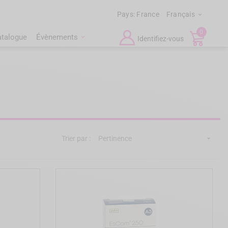
Pays:
France
Français

0
atalogue
Évènements
Identifiez-vous
Trier par :
Pertinence
