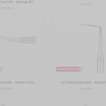
Com 250 - Syringe Kit
Prix
69,00 €
Prix
199,00 €
add_shopping_cart
add_shopping_cart
ECKER - INSERT P52
DTE WOODPECKER - INSERT
Prix
Prix
69,00 €
69,00 €