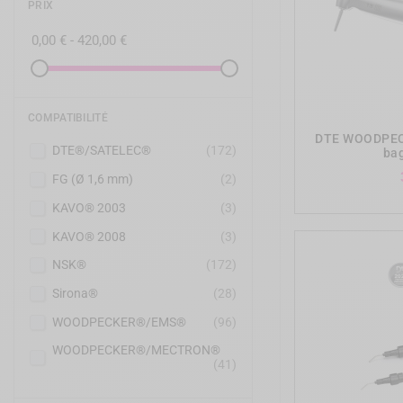
PRIX
0,00 € - 420,00 €
COMPATIBILITÉ
DTE WOODPECK
DTE®/SATELEC®
(172)
ba
FG (Ø 1,6 mm)
(2)
KAVO® 2003
(3)
KAVO® 2008
(3)
NSK®
(172)
Sirona®
(28)
WOODPECKER®/EMS®
(96)
WOODPECKER®/MECTRON®
(41)