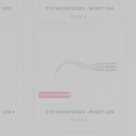
T GD5
DTE WOODPECKER - INSERT GD6
Prix
24,00 €
add_shopping_cart
T GD8 ♥
DTE WOODPECKER - INSERT GD9
Prix
30,00 €