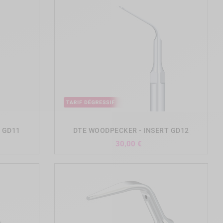
add_shopping_cart
 GD11
DTE WOODPECKER - INSERT GD12
Prix
30,00 €