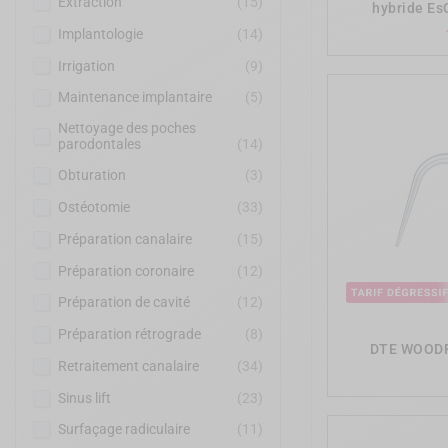
Extraction
(15)
hybride Es
Implantologie
(14)
Irrigation
(9)
Maintenance implantaire
(5)
Nettoyage des poches
parodontales
(14)
Obturation
(3)
Ostéotomie
(33)
Préparation canalaire
(15)
Préparation coronaire
(12)
Préparation de cavité
(12)
Préparation rétrograde
(8)
DTE WOODP
Retraitement canalaire
(34)
Sinus lift
(23)
Surfaçage radiculaire
(11)