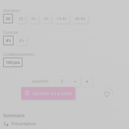
Diamètre :
20
25
30
35
15-40
45-80
Conicité :
4%
6%
Conditionnement :
100 pcs
Quantité :
add_shopping_cart
Ajouter au panier
favorite_border
Sommaire
subdirectory_arrow_right
Présentation