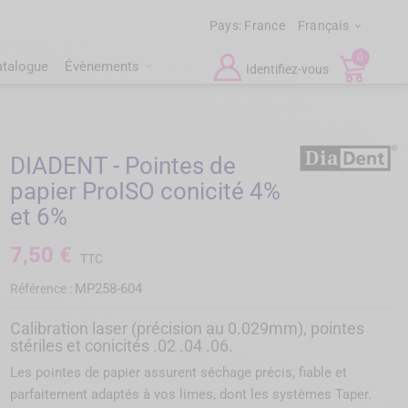
Pays:
France
Français

0
atalogue
Évènements
Identifiez-vous
DIADENT - Pointes de
papier ProISO conicité 4%
et 6%
7,50 €
TTC
MP258-604
Référence :
Calibration laser (précision au 0.029mm), pointes
stériles et conicités .02 .04 .06.
Les pointes de papier assurent séchage précis, fiable et
parfaitement adaptés à vos limes, dont les systèmes Taper.