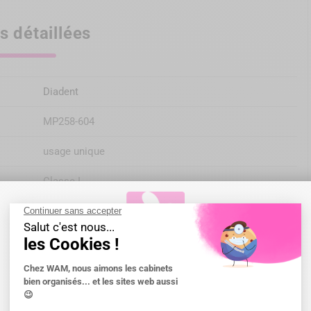
s détaillées
Diadent
MP258-604
usage unique
Classe I
rez aussi


Bienvenue chez WAM !