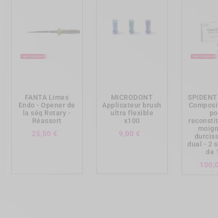
add_shopping_cart
add_shopping_cart
add_shopp
FANTA Limes
MICRODONT
SPIDENT 
Endo - Opener de
Applicateur brush
Composit
la séq Rotary -
ultra flexible
po
Réassort
x100
reconsti
moign
Prix
Prix
25,50 €
9,00 €
durcis
dual - 2 
de 
100,