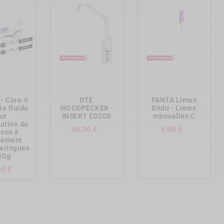
ing_cart
add_shopping_cart
add_shopping_cart
- Core.it
DTE
FANTA Limes
e fluide
WOODPECKER -
Endo - Limes
ur
INSERT ED20D
manuelles C
tution de
Prix
Prix
36,00 €
9,00 €
ons à
sement
seringues
10g
Prix
00 €