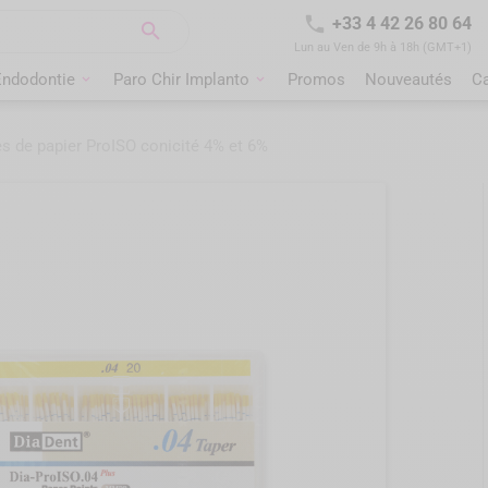

+33 4 42 26 80 64

Lun au Ven de 9h à 18h (GMT+1)
Endodontie
Paro Chir Implanto
Promos
Nouveautés
C
s de papier ProISO conicité 4% et 6%