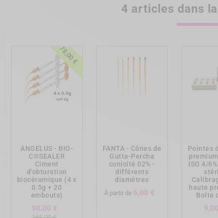
4 articles dans 
-78,00 €
add_shopping_cart
add_shopping_cart
add_shopp
ANGELUS - BIO-
FANTA - Cônes de
Pointes 
C®SEALER
Gutta-Percha
premium
Ciment
conicité 02% -
ISO 4/6% 
d'obturation
différents
stér
biocéramique (4 x
diamètres
Calibra
0.5g + 20
haute pr
Prix
6,00 €
À partir de
embouts)
Boîte 
90,00 €
9,0
Prix
Prix
168,00 €