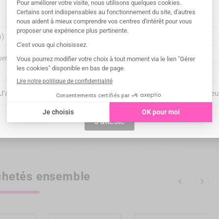
Merci de sélectionner le pays pour la
livraison
.
ront-elles livrées ?
"J'atteste", vous confirmez être un professionnel de santé du secteu
J'atteste
hetés ensemble

