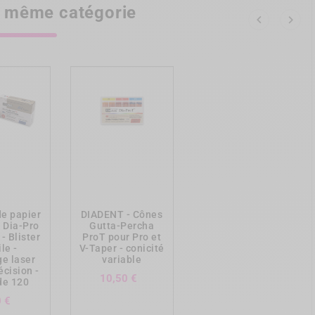
la même catégorie


ing_cart
add_shopping_cart
de papier
DIADENT - Cônes
 Dia-Pro
Gutta-Percha
- Blister
ProT pour Pro et
ile -
V-Taper - conicité
ge laser
variable
écision -
Prix
10,50 €
de 120
Prix
0 €