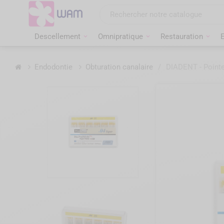
Aller
au
contenu
Descellement
Omnipratique
Restauration
Accueil
Endodontie
Obturation canalaire
/
DIADENT - Pointe