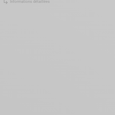
subdirectory_arrow_right
Informations détaillées