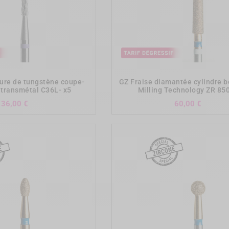
add_shopping_cart
add_shopping_cart
bure de tungstène coupe-
GZ Fraise diamantée cylindre b
 transmétal C36L- x5
Milling Technology ZR 850
Prix
Prix
36,00 €
60,00 €