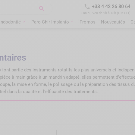

+33 4 42 26 80 64

Lun au Ven de 9h à 18h (GMT+1)
Endodontie
Paro Chir Implanto
Promos
Nouveautés
C
ntaires
 font partie des instruments rotatifs les plus universels et indispen
pièce à main grâce à un mandrin adapté, elles permettent d’effect
coupe, la mise en forme, le polissage ou la préparation des tissus du
iel dans la qualité et l’efficacité des traitements.