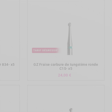
add_shopping_cart
r 834- x5
GZ Fraise carbure de tungstène ronde
C1S- x5
ix
Prix
24,00 €