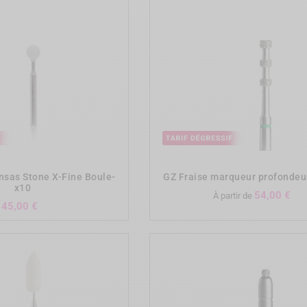
add_shopping_cart
add_shopping_cart
nsas Stone X-Fine Boule-
GZ Fraise marqueur profondeu
x10
Pr
54,00 €
À partir de
Prix
45,00 €