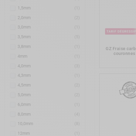
1,5mm
(1)
2,0mm
(2)
3,0mm
(1)
3,5mm
(5)
3,8mm
(1)
GZ Fraise car
couronnes
4mm
(1)
4,0mm
(3)
4,3mm
(1)
4,5mm
(2)
5,0mm
(2)
6,0mm
(1)
8,0mm
(4)
10,0mm
(8)
12mm
(1)