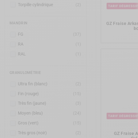
Torpille cylindrique
(2)
GZ Fraise Arka
MANDRIN
bo
FG
(37)
RA
(1)
RAL
(1)
GRANULOMÉTRIE
Ultra fin (blanc)
(2)
Fin (rouge)
(15)
Très fin (jaune)
(3)
Moyen (bleu)
(24)
Gros (vert)
(15)
Très gros (noir)
(2)
GZ Fraise 