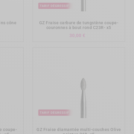
add_shopping_cart
ins cône
GZ Fraise carbure de tungstène coupe-
couronnes à bout rond C23R- x5
Prix
30,00 €
add_shopping_cart
e coupe-
GZ Fraise diamantée multi-couches Olive