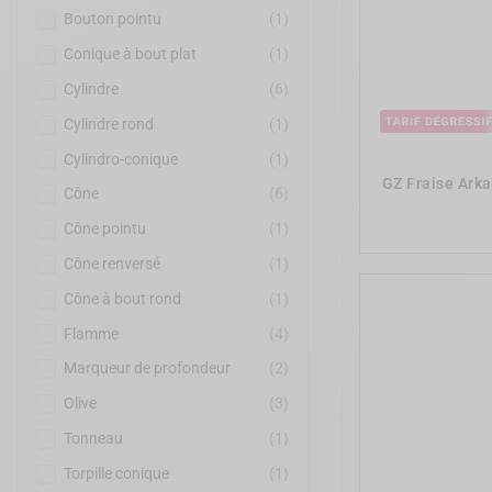
Bouton pointu
(1)
Conique à bout plat
(1)
Cylindre
(6)
Cylindre rond
(1)
Cylindro-conique
(1)
GZ Fraise Arka
Cône
(6)
Cône pointu
(1)
Cône renversé
(1)
Cône à bout rond
(1)
Flamme
(4)
Marqueur de profondeur
(2)
Olive
(3)
Tonneau
(1)
Torpille conique
(1)