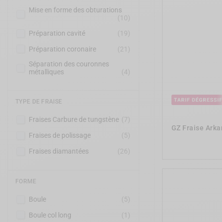
Mise en forme des obturations
(10)
Préparation cavité
(19)
Préparation coronaire
(21)
Séparation des couronnes
métalliques
(4)
TYPE DE FRAISE
Fraises Carbure de tungstène
(7)
GZ Fraise Arka
Fraises de polissage
(5)
Fraises diamantées
(26)
FORME
Boule
(5)
Boule col long
(1)