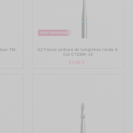
add_shopping_cart
deur TM-
GZ Fraise carbure de tungstène ronde X-
Cut C1SXM- x5
Prix
51,00 €