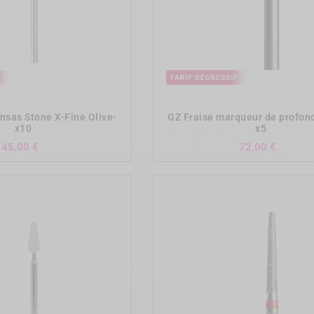
add_shopping_cart
add_shopping_cart
nsas Stone X-Fine Olive-
GZ Fraise marqueur de profon
x10
x5
Prix
Prix
45,00 €
72,00 €