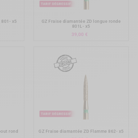
add_shopping_cart
 801- x5
GZ Fraise diamantée ZD longue ronde
801L- x5
Prix
39,00 €
add_shopping_cart
bout rond
GZ Fraise diamantée ZD Flamme 862- x5