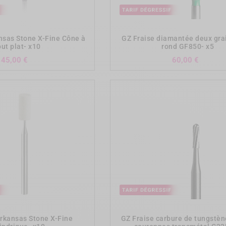
add_shopping_cart
add_shopping_cart
nsas Stone X-Fine Cône à
GZ Fraise diamantée deux gra
ut plat- x10
rond GF850- x5
Prix
Prix
45,00 €
60,00 €
add_shopping_cart
add_shopping_cart
Arkansas Stone X-Fine
GZ Fraise carbure de tungstèn