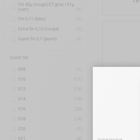
Cyl
Fin 40µ (rouge) ET gros 151µ
(vert)
(1)
Fin 0,11 (bleu)
(1)
Extra fin 0,10 (rouge)
(1)
Super fin 0,7 (jaune)
(1)
DIAMÈTRE
008
(1)
010
(11)
012
(16)
014
(19)
GZ Fraise Ark
016
(20)
018
(14)
020
(1)
021
(8)
Votre langue