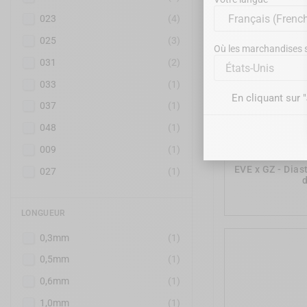
023
(4)
025
(3)
Où les marchandises se
031
(2)
États-Unis
033
(1)
En cliquant sur 
037
(1)
048
(1)
009
(1)
EVE x GZ - Dias
027
(1)
LONGUEUR
0,3mm
(1)
0,5mm
(1)
0,6mm
(1)
1,0mm
(1)