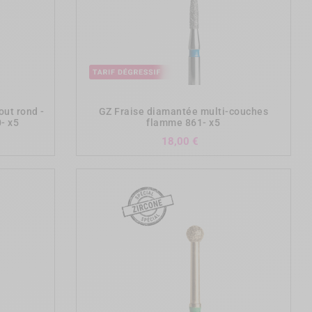
add_shopping_cart
out rond -
GZ Fraise diamantée multi-couches
- x5
flamme 861- x5
Prix
18,00 €