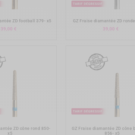
add_shopping_cart
add_shopping_cart
antée ZD football 379- x5
GZ Fraise diamantée ZD ronde
Prix
Prix
39,00 €
39,00 €
add_shopping_cart
add_shopping_cart
mantée ZD cône rond 850-
GZ Fraise diamantée ZD cône 
x5
856- x5