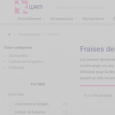
Aller
au
contenu
Descellement
Omnipratique
Restauration
Accueil
Omnipratique
Fraises
Fraises de
Sous-catégories
Diamantées
Les fraises dentaires
Carbure de tungstène
contre-angle ou une 
Polissage
Utilisées pour la dé
jouent un rôle essent
FILTRER
FONCTION
Il y a 39 produits.
Couronnes et bridges
(9)
Finition de fissures
(1)