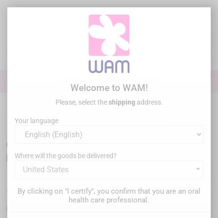
Skip
to
main
content

0

Sign In
Welcome to WAM!
Please, select the
shipping
address.
Home
Restorative
Fiberglass post
/
OVERFIBERS - Hi-Rem+ easy
removal fiber posts - Starter Kit
Your language
OVERFIBERS - Hi-Rem+ easy removal fiber
posts - Starter Kit
Where will the goods be delivered?
United States
€180.00
By clicking on "I certify", you confirm that you are an oral
Tax inc.
health care professional.
OFHI-SKRHP
Reference :