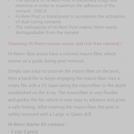
The surface of Hi-Rem Post is extremely rough and
retentive in order to maximize the adhesion of the
cement. 1000 X
Hi-Rem Post is translucent to accelerate the activation
of dual curing cements
The radiopacity of Hi-Rem Post makes them easily
distingushable from the cement
Choosing Hi-Rem+ means easier and risk-free removal !
Hi-Rem+ fiber posts have a colored macro-fiber, which
serves as a guide during post removal.
Simply use a bur to uncover the macro-fiber on the post,
then a hand file to begin engaging the macro-fiber. Use a
rotary file with a 2% taper along the macrofiber to the depth
established on the X-ray. The macrofiber is very flexible
and guides the file, which is very easy to advance and gives
a safe feeling. After reaming the macro-fiber, the post is
safely removed with a Largo or Gates drill.
Hi-Rem+ Starter Kit contains :
- 3 size 0 posts