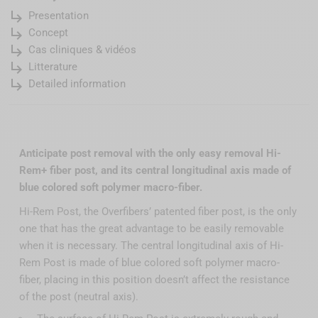
subdirectory_arrow_right
Presentation
subdirectory_arrow_right
Concept
subdirectory_arrow_right
Cas cliniques & vidéos
subdirectory_arrow_right
Litterature
subdirectory_arrow_right
Detailed information
Anticipate post removal with the only easy removal Hi-
Rem+ fiber post, and its central longitudinal axis made of
blue colored soft polymer macro-fiber.
Hi-Rem Post, the Overfibers’ patented fiber post, is the only
one that has the great advantage to be easily removable
when it is necessary. The central longitudinal axis of Hi-
Rem Post is made of blue colored soft polymer macro-
fiber, placing in this position doesn’t affect the resistance
of the post (neutral axis).