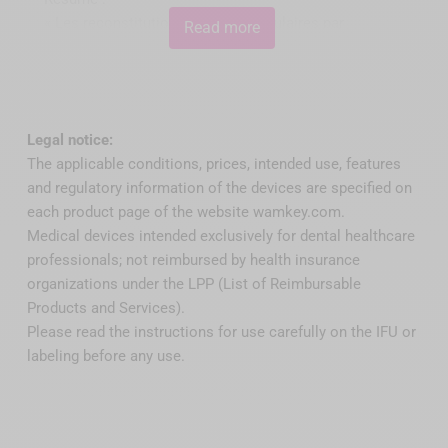
Accept YouTube cookies
« Les reconstitutions corono-radiculaires par
Read more
matériau inséré en phase plastique (RMIPP) et
utilisent des matériaux composites dont certaines
propriétés physiques et mécaniques sont proches de
celles de la dentine. Le collage canalaire du tenon et
Legal notice:
coronaire du composite de reconstitution permet de
The applicable conditions, prices, intended use, features
répondre totalement au principe d'économie tissulaire
and regulatory information of the devices are specified on
et participe ainsi au maintien de solidité de la dent
each product page of the website wamkey.com.
dépulpée. L'amélioration constante des systèmes de
Medical devices intended exclusively for dental healthcare
collage, tant au niveau de leur performance que de
professionals; not reimbursed by health insurance
leurs applications cliniques, a permis d'aboutir à des
organizations under the LPP (List of Reimbursable
protocoles fiables et reproductibles. Ces
Products and Services).
reconstitutions constituent, dans la limite de leurs
Please read the instructions for use carefully on the IFU or
indications, une réelle alternative aux reconstitutions
labeling before any use.
corono-radiculaires métalliques coulées.»
« Les RMIPP associant un tenon fibré et un matériau
en résine composite collés aux tissus dentaires
présentent l'avantage de vouloir former une entité