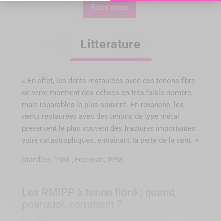
Protocole
Read more
Litterature
« En effet, les dents restaurées avec des tenons fibre
de verre montrent des échecs en très faible nombre,
mais réparables le plus souvent. En revanche, les
dents restaurées avec des tenons de type métal
présentent le plus souvent des fractures importantes
voire catastrophiques, entraînant la perte de la dent. »
Cas clinique
Standlee, 1988 ; Freeman, 1998
Les RMIPP à tenon fibré : quand,
pourquoi, comment ?
Accept cookies to display YouTube content.
Résumé :