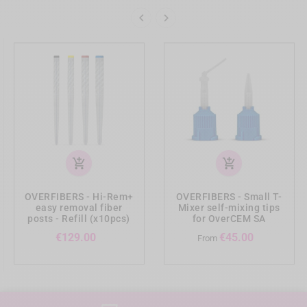


add_shopping_cart
add_shopping_cart
OVERFIBERS - Hi-Rem+
OVERFIBERS - Small T-
easy removal fiber
Mixer self-mixing tips
posts - Refill (x10pcs)
for OverCEM SA
Price
Price
€129.00
€45.00
From