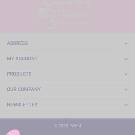
Delivery
in 24h/48h
Free shipping
from €180 incl. tax
Secure payment

ADDRESS

MY ACCOUNT

PRODUCTS

OUR COMPANY

NEWSLETTER
© 2025 - WAM