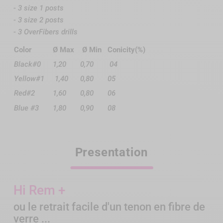
- 3 size 1 posts
- 3 size 2 posts
- 3 OverFibers drills
Color
Ø Max
Ø Min
Conicity(%)
Black#0
1,20
0,70
04
Yellow#1
1,40
0,80
05
Red#2
1,60
0,80
06
Blue #3
1,80
0,90
08
Presentation
Hi Rem +
ou le retrait facile d'un tenon en fibre de
verre ...