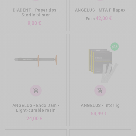
DIADENT - Paper tips -
ANGELUS - MTA Fillapex
Sterile blister
Preis
42,00 €
From
Preis
9,00 €
add_shopping_cart
add_shopping_cart
ANGELUS - Endo Dam -
ANGELUS - Interlig
Light-curable resin
Preis
54,99 €
Preis
24,00 €