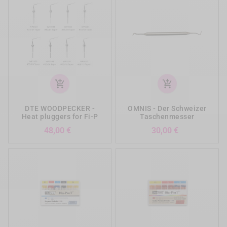
add_shopping_cart
add_shopping_cart
DTE WOODPECKER -
OMNIS - Der Schweizer
Heat pluggers for Fi-P
Taschenmesser
Preis
Preis
48,00 €
30,00 €