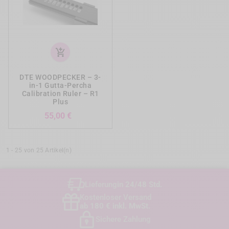
add_shopping_cart
DTE WOODPECKER – 3-
in-1 Gutta-Percha
Calibration Ruler – R1
Plus
Preis
55,00 €
1 - 25 von 25 Artikel(n)
Lieferung
in 24/48 Std.
Kostenloser Versand
ab 180 € inkl. MwSt.
Sichere Zahlung