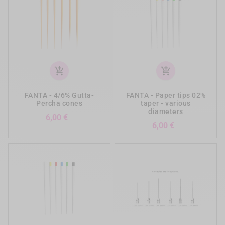
add_shopping_cart
add_shopping_cart
FANTA - 4/6% Gutta-
FANTA - Paper tips 02%
Percha cones
taper - various
diameters
Preis
6,00 €
Preis
6,00 €