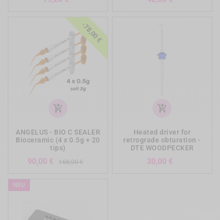
-78,00 €
add_shopping_cart
add_shopping_cart
ANGELUS - BIO C SEALER
Heated driver for
Bioceramic (4 x 0.5g + 20
retrograde obturation -
tips)
DTE WOODPECKER
Verkaufspreis
Preis
Preis
90,00 €
30,00 €
168,00 €
NEU