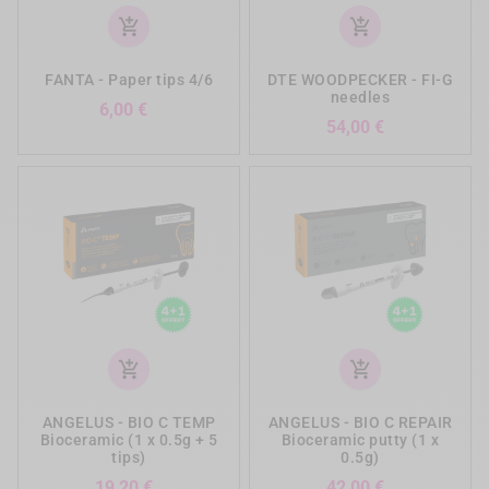
add_shopping_cart
add_shopping_cart
FANTA - Paper tips 4/6
DTE WOODPECKER - FI-G
needles
Preis
6,00 €
Preis
54,00 €
add_shopping_cart
add_shopping_cart
ANGELUS - BIO C TEMP
ANGELUS - BIO C REPAIR
Bioceramic (1 x 0.5g + 5
Bioceramic putty (1 x
tips)
0.5g)
Preis
Preis
19,20 €
42,00 €