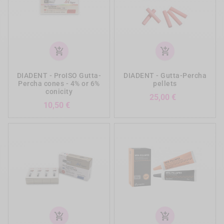
add_shopping_cart
add_shopping_cart
DIADENT - ProISO Gutta-
DIADENT - Gutta-Percha
Percha cones - 4% or 6%
pellets
conicity
Preis
25,00 €
Preis
10,50 €
add_shopping_cart
add_shopping_cart