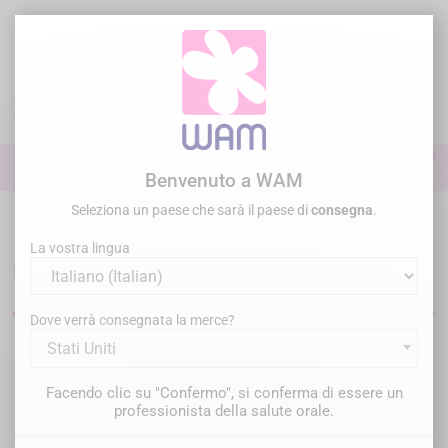
Vai
al
contenuto

0

Accedi
Benvenuto a WAM
Seleziona un paese che sarà il paese di
consegna
.
Home
Chirurgia Parondontologia
MD GUIDE Guida e frese pilota
La vostra lingua
Guide chirurgiche dentali
Dove verrà consegnata la merce?
Stati Uniti
Filtro
Ci sono 5 prodotti.
Facendo clic su "Confermo", si conferma di essere un
Rilevanza

professionista della salute orale.