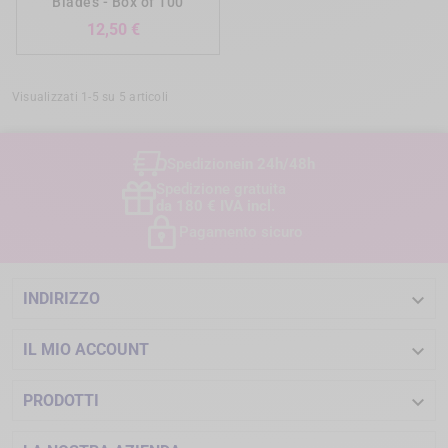
Blades - Box of 100
Prezzo
12,50 €
Visualizzati 1-5 su 5 articoli
Spedizione
in 24h/48h
Spedizione gratuita
da 180 € IVA incl.
Pagamento sicuro

INDIRIZZO

IL MIO ACCOUNT

PRODOTTI