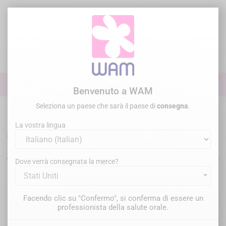
Vai
al
contenuto

0

Accedi
Benvenuto a WAM
Seleziona un paese che sarà il paese di
consegna
.
Home
Endodonzia
Otturazione
Ciment canalaire
La vostra lingua
Cementi canalari endodontici
Dove verrà consegnata la merce?
Stati Uniti
Filtro
Ci sono 6 prodotti.
Facendo clic su "Confermo", si conferma di essere un
Rilevanza

professionista della salute orale.