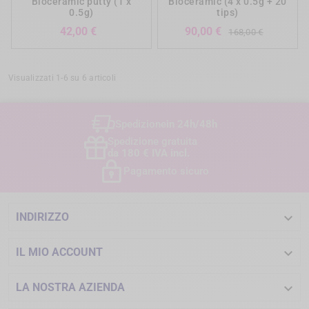
Bioceramic putty (1 x
Bioceramic (4 x 0.5g + 20
0.5g)
tips)
Prezzo
Prezzo
Prezzo
42,00 €
90,00 €
168,00 €
base
Visualizzati 1-6 su 6 articoli
Spedizione
in 24h/48h
Spedizione gratuita
da 180 € IVA incl.
Pagamento sicuro

INDIRIZZO

IL MIO ACCOUNT

LA NOSTRA AZIENDA