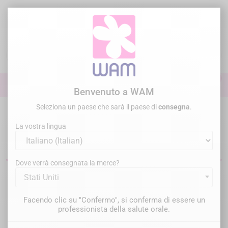
Vai
al
contenuto

0

Accedi
Benvenuto a WAM
Seleziona un paese che sarà il paese di
consegna
.
Home
Endodonzia
Otturazione
Pointes de papier
La vostra lingua
Punte di carta dentali
Dove verrà consegnata la merce?
Stati Uniti
Filtro
Ci sono 6 prodotti.
Facendo clic su "Confermo", si conferma di essere un
Rilevanza

professionista della salute orale.