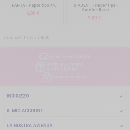
FANTA - Paper tips 4/6
DIADENT - Paper tips -
Sterile blister
Prezzo
6,00 €
Prezzo
9,00 €
Visualizzati 1-6 su 6 articoli
Spedizione
in 24h/48h
Spedizione gratuita
da 180 € IVA incl.
Pagamento sicuro

INDIRIZZO

IL MIO ACCOUNT

LA NOSTRA AZIENDA