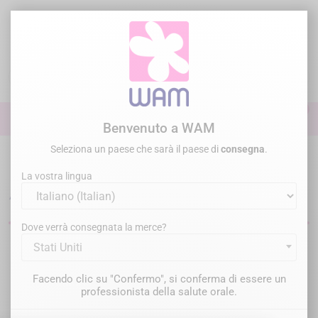
Vai
al
contenuto

0

Accedi
Benvenuto a WAM
Seleziona un paese che sarà il paese di
consegna
.
Home
Generale
Aspiratore a dito
La vostra lingua
Aspiratori dentali autonomi
Dove verrà consegnata la merce?
Stati Uniti
Filtro
Ci sono 2 prodotti.
Facendo clic su "Confermo", si conferma di essere un
Rilevanza

professionista della salute orale.