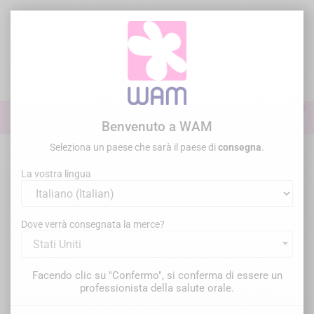
Vai
al
contenuto

0

Accedi
Benvenuto a WAM
Seleziona un paese che sarà il paese di
consegna
.
WAM - SPECIALISTA IN MATERIALE
La vostra lingua
DENTALE DAL 2000
Dove verrà consegnata la merce?
Scopri tutte le nostre soluzioni
Stati Uniti
per l'arte dentale
Facendo clic su "Confermo", si conferma di essere un
professionista della salute orale.
Dalla prevenzione al restauro, passando per il trattamento,