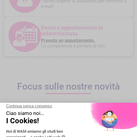
I nostri esperti vi assistono per telefono o
e-mail.
Demo e appuntamento in
videochiamata
Prenota un appuntamento.
La competenza a portata di clic.
Focus sulle nostre novità
NUOVO
NUOV