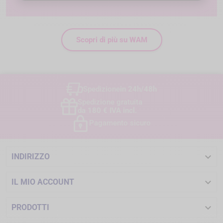
Scopri di più su WAM
Spedizione
in 24h/48h
Spedizione gratuita
da 180 € IVA incl.
Pagamento sicuro

INDIRIZZO

IL MIO ACCOUNT

PRODOTTI