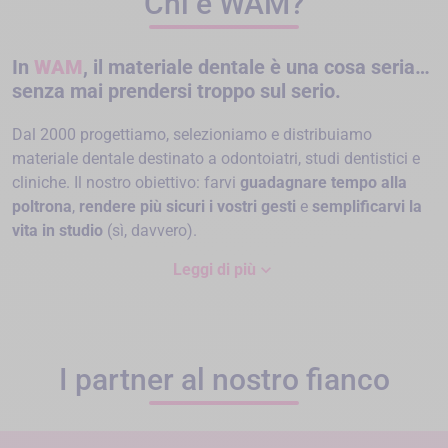
Chi è WAM?
In
WAM
, il materiale dentale è una cosa seria…
senza mai prendersi troppo sul serio.
Dal 2000 progettiamo, selezioniamo e distribuiamo
materiale dentale destinato a odontoiatri, studi dentistici e
cliniche. Il nostro obiettivo: farvi
guadagnare tempo alla
poltrona
,
rendere più sicuri i vostri gesti
e
semplificarvi la
vita in studio
(sì, davvero).
expand_more
Leggi di più
I partner al nostro fianco