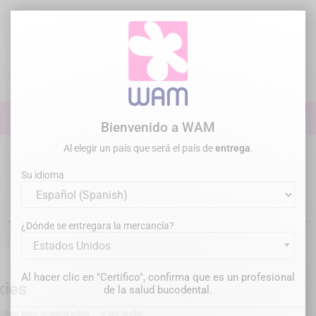
Ir
al
contenido

0

Iniciar sesión
Bienvenido a WAM
Al elegir un país que será el país de
entrega
.
Inicio
Endodoncia
Limas
Su idioma
Limas endodónticas
¿Dónde se entregara la mercancía?
Estados Unidos
Lo siento por las molestias.
Al hacer clic en "Certifico", confirma que es un profesional
Vuelve a buscar lo que estás buscando
de la salud bucodental.