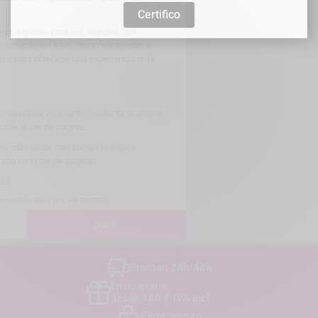

Certifico
Envío
en 24h/48h
Envío gratis
desde 180 € IVA incl.
Pago seguro