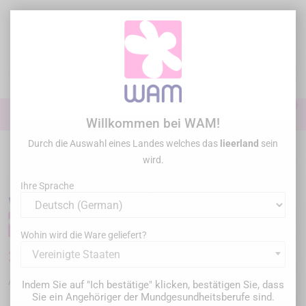
Zum
Inhalt
springen

0

Anmelden
Willkommen bei WAM!
Durch die Auswahl eines Landes welches das
lieerland
sein
Startseite
Zahnersatz-entfernung
WAM'X - Entfernung von
wird.
Stumpfaufbauten
/
WAM'X _ Silikonscheiben (Sortiment)
Ihre Sprache
WAM'X _ Silikonscheiben (Sortiment)
Wohin wird die Ware geliefert?
24,00 €
Vereinigte Staaten
Bruttopreis
WXR6
Artikel-Nr. :
Indem Sie auf "Ich bestätige" klicken, bestätigen Sie, dass
Sie ein Angehöriger der Mundgesundheitsberufe sind.