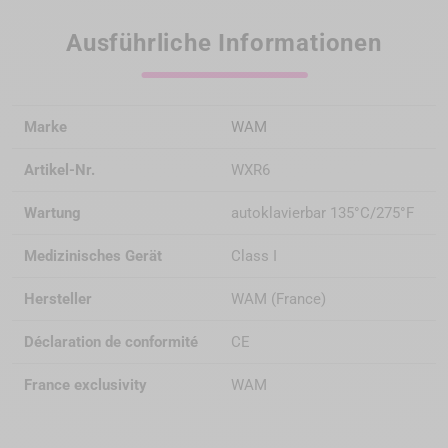
Once selected, insert the prongs into the forceps.
Ausführliche Informationen
Apply ultrasonic waves at full power, for 1 or 2
Marke
WAM
minutes on all
sides of the post,alternatively with and
Artikel-Nr.
WXR6
without spray.
Place the prongs mounted on the forceps as shown
Wartung
autoklavierbar 135°C/275°F
on this picture.
Squeeze the forceps. When the larger prong hits the
Medizinisches Gerät
Class I
margin, the smaller one starts to lift the core along
the axis of the pos
Hersteller
WAM (France)
Déclaration de conformité
CE
France exclusivity
WAM
Richmond crown case