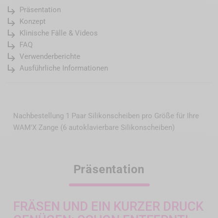
subdirectory_arrow_right
Präsentation
subdirectory_arrow_right
Konzept
subdirectory_arrow_right
Klinische Fälle & Videos
subdirectory_arrow_right
FAQ
subdirectory_arrow_right
Verwenderberichte
subdirectory_arrow_right
Ausführliche Informationen
Nachbestellung 1 Paar Silikonscheiben pro Größe für Ihre
WAM'X Zange (6 autoklavierbare Silikonscheiben)
Präsentation
FRÄSEN UND EIN KURZER DRUCK