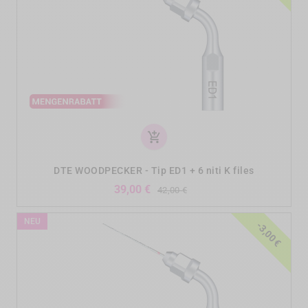
add_shopping_cart
DTE WOODPECKER - Tip ED1 + 6 niti K files
Verkaufspreis
Preis
39,00 €
42,00 €
NEU
-3,00 €