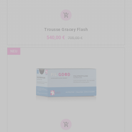
add_shopping_cart
Trousse Gracey Flash
Verkaufspreis
Preis
540,00 €
705,00 €
NEU
add_shopping_cart