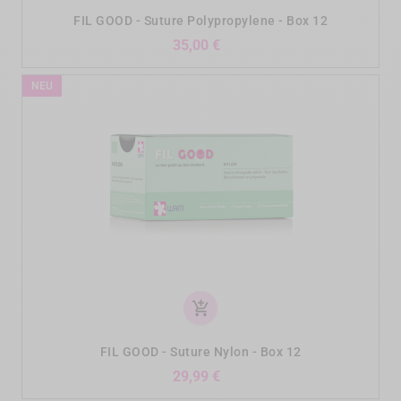
FIL GOOD - Suture Polypropylene - Box 12
Preis
35,00 €
NEU
add_shopping_cart
FIL GOOD - Suture Nylon - Box 12
Preis
29,99 €