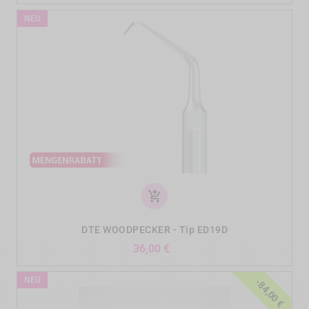
NEU
add_shopping_cart
DTE WOODPECKER - Tip ED19D
Preis
36,00 €
NEU
-84,00 €