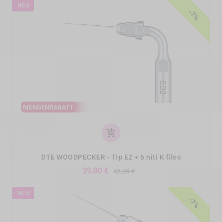
NEU
-7%
add_shopping_cart
DTE WOODPECKER - Tip E2 + 6 niti K files
Verkaufspreis
Preis
39,00 €
42,00 €
NEU
-7%