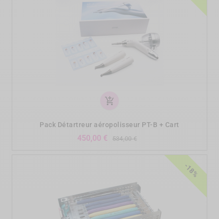
add_shopping_cart
Pack Détartreur aéropolisseur PT-B + Cart
Verkaufspreis
Preis
450,00 €
534,00 €
-18%