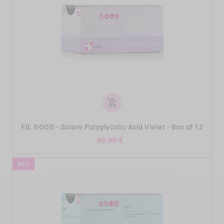
add_shopping_cart
FIL GOOD - Suture Polyglycolic Acid Violet - Box of 12
Preis
49,99 €
NEU