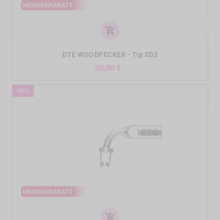
add_shopping_cart
DTE WOODPECKER - Tip ED2
Preis
30,00 €
NEU
add_shopping_cart