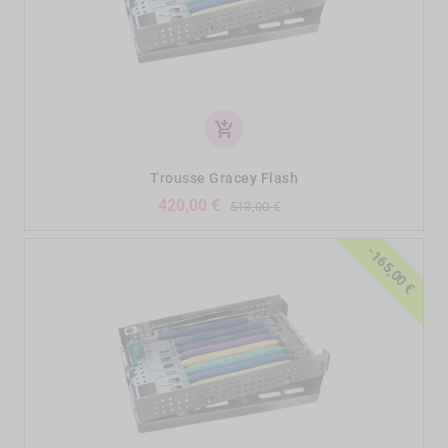
add_shopping_cart
Trousse Gracey Flash
Verkaufspreis
Preis
420,00 €
513,00 €
-165,00 €