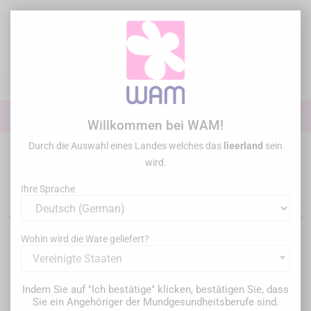
Zum
Inhalt
springen

0

Anmelden
Willkommen bei WAM!
Durch die Auswahl eines Landes welches das
lieerland
sein
Startseite
/
Neue Artikel
wird.
Neue Artikel
Ihre Sprache
Wohin wird die Ware geliefert?
38 Artikel gefunden
Vereinigte Staaten
Datum (absteigend)

Indem Sie auf "Ich bestätige" klicken, bestätigen Sie, dass
Sie ein Angehöriger der Mundgesundheitsberufe sind.