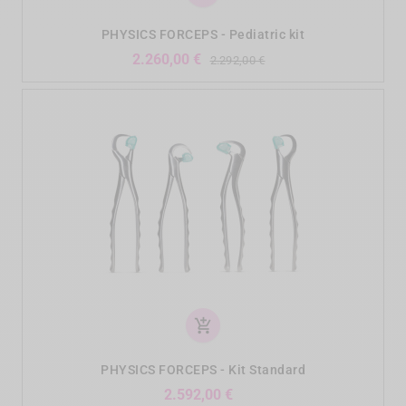
PHYSICS FORCEPS - Pediatric kit
Verkaufspreis
Preis
2.260,00 €
2.292,00 €
add_shopping_cart
PHYSICS FORCEPS - Kit Standard
Preis
2.592,00 €