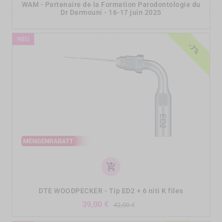
WAM - Partenaire de la Formation Parodontologie du
Dr Darmouni - 16-17 juin 2025
NEU
-7%
add_shopping_cart
DTE WOODPECKER - Tip ED2 + 6 niti K files
Verkaufspreis
Preis
39,00 €
42,00 €