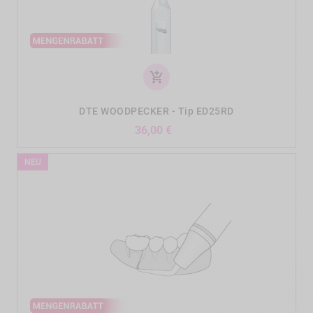
add_shopping_cart
DTE WOODPECKER - Tip ED25RD
Preis
36,00 €
NEU