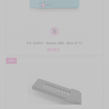
add_shopping_cart
FIL GOOD - Suture Silk - Box of 12
Preis
22,00 €
NEU