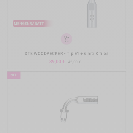
add_shopping_cart
DTE WOODPECKER - Tip E1 + 6 niti K files
Verkaufspreis
Preis
39,00 €
42,00 €
NEU