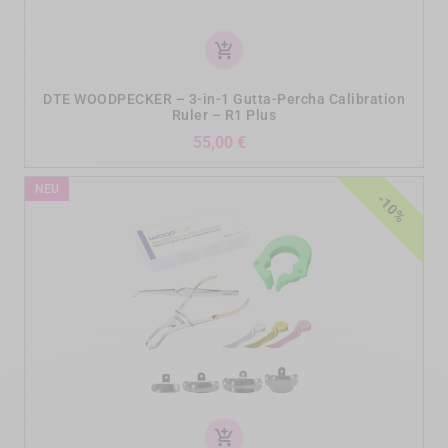
add_shopping_cart
DTE WOODPECKER – 3-in-1 Gutta-Percha Calibration
Ruler – R1 Plus
Preis
55,00 €
NEU
-10%
add_shopping_cart