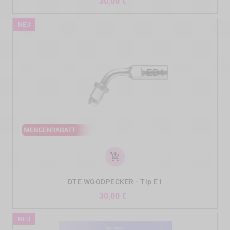
Preis
30,00 €
NEU
add_shopping_cart
DTE WOODPECKER - Tip E1
Preis
30,00 €
NEU