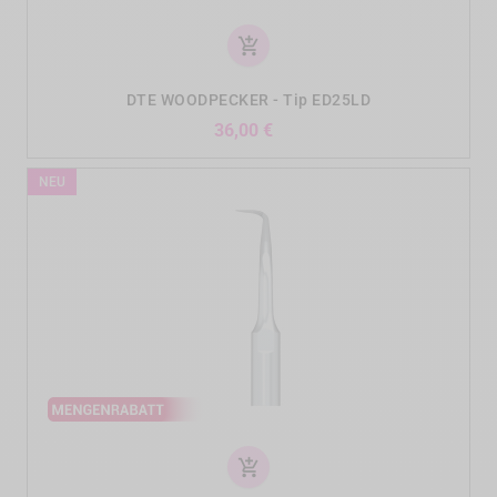
add_shopping_cart
DTE WOODPECKER - Tip ED25LD
Preis
36,00 €
NEU
add_shopping_cart