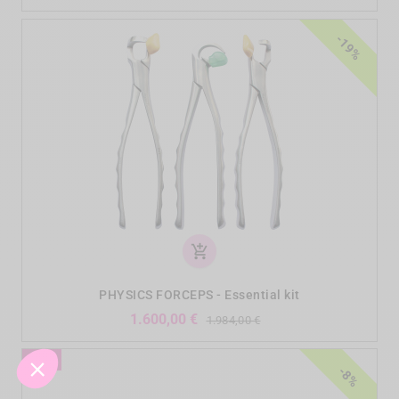
-19%
add_shopping_cart
PHYSICS FORCEPS - Essential kit
Verkaufspreis
Preis
1.600,00 €
1.984,00 €
NEU
-8%