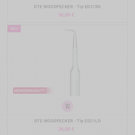
DTE WOODPECKER - Tip ED21RD
Preis
36,00 €
NEU
add_shopping_cart
DTE WOODPECKER - Tip ED21LD
Preis
36,00 €