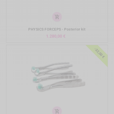
add_shopping_cart
PHYSICS FORCEPS - Posterior kit
Preis
1.280,00 €
-32,00 €
add_shopping_cart