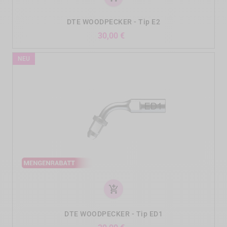
DTE WOODPECKER - Tip E2
Preis
30,00 €
NEU
add_shopping_cart
DTE WOODPECKER - Tip ED1