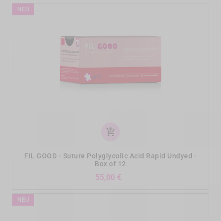
NEU
add_shopping_cart
FIL GOOD - Suture Polyglycolic Acid Rapid Undyed -
Box of 12
Preis
55,00 €
NEU