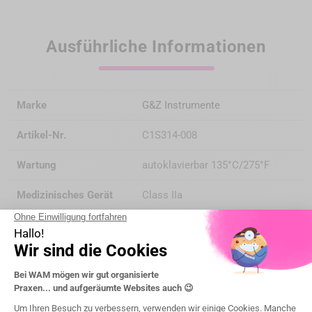
Ausführliche Informationen
Marke
G&Z Instrumente
Artikel-Nr.
C1S314-008
Wartung
autoklavierbar 135°C/275°F
Medizinisches Gerät
Class IIa
Benannten Stellen
CE 0483 (MDC)
forme
Round
Packung mit (st)
5