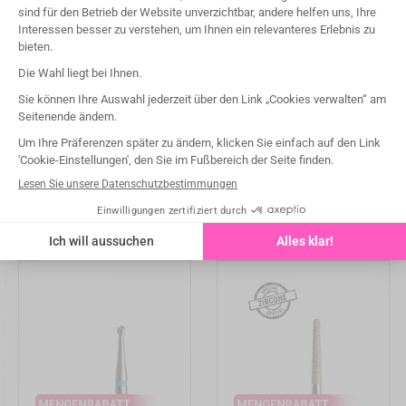
Funktion
Cavity prep
Fissures finishing
Mandrin
FG
Type de fraise
Fraises Carbure de tungstène
Vielleicht gefällt Ihnen auch

