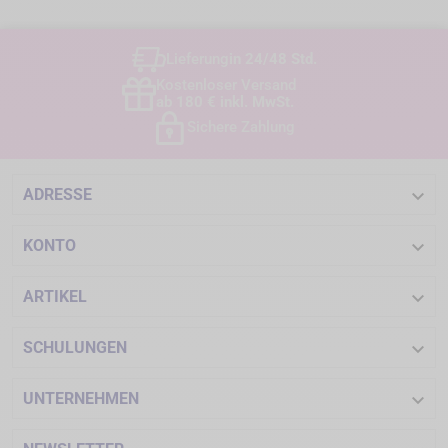
Lieferung
in 24/48 Std.
Kostenloser Versand
ab 180 € inkl. MwSt.
Sichere Zahlung

ADRESSE

KONTO

ARTIKEL

SCHULUNGEN

UNTERNEHMEN