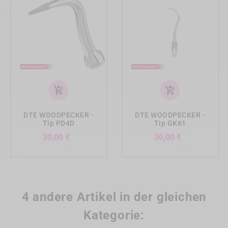
add_shopping_cart
add_shopping_cart
DTE WOODPECKER -
DTE WOODPECKER -
Tip PD4D
Tip GK61
Preis
Preis
30,00 €
30,00 €
4 andere Artikel in der gleichen
Kategorie: