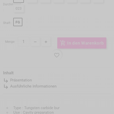
Durchmesser
023
:
FG
Shaft :
Menge:
add_shopping_cart
In den Warenkorb
favorite_border
Inhalt
subdirectory_arrow_right
Präsentation
subdirectory_arrow_right
Ausführliche Informationen
Type : Tungsten carbide bur
Use : Cavity preparation