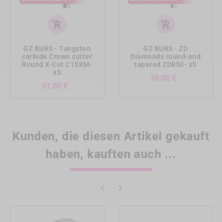
add_shopping_cart
add_shopping_cart
GZ BURS - Tungsten
GZ BURS - ZD
carbide Crown cutter
Diamonds round-end
Round X-Cut C1SXM-
tapered ZD850- x5
x5
Preis
39,00 €
Preis
51,00 €
Kunden, die diesen Artikel gekauft
haben, kauften auch ...

