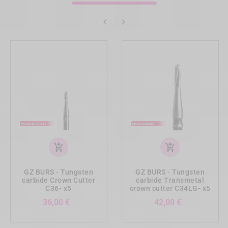


add_shopping_cart
add_shopping_cart
GZ BURS - Tungsten
GZ BURS - Tungsten
carbide Crown Cutter
carbide Transmetal
C36- x5
crown cutter C34LG- x5
Preis
Preis
36,00 €
42,00 €