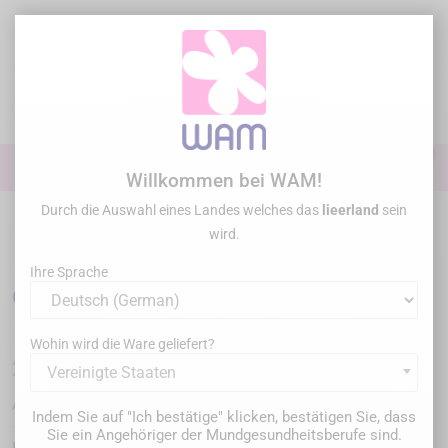
Zum
Inhalt
springen

0

Anmelden
Willkommen bei WAM!
Durch die Auswahl eines Landes welches das
lieerland
sein
Startseite
Allgemeine Übung
Zahnbohrer
Hartmetallfräser
/
GZ
wird.
BURS - Tungsten carbide Round C1S- x5
Ihre Sprache
GZ BURS - Tungsten carbide Round C1S- x5
Wohin wird die Ware geliefert?
24,00 €
Bruttopreis
Vereinigte Staaten
C1S314-008
Artikel-Nr. :
Indem Sie auf "Ich bestätige" klicken, bestätigen Sie, dass
Sie ein Angehöriger der Mundgesundheitsberufe sind.