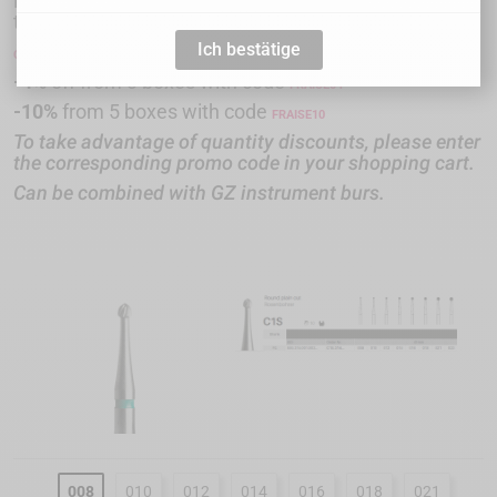
Excellent longevity for this tungsten carbide cutter,
thanks to its high-quality cutting capacity.
Ich bestätige
Quantity Discounts
-4%
off from 3 boxes with code
FRAISE04
-10%
from 5 boxes with code
FRAISE
10
To take advantage of quantity discounts, please enter
the corresponding promo code in your shopping cart.
Can be combined with GZ instrument burs.
008
010
012
014
016
018
021