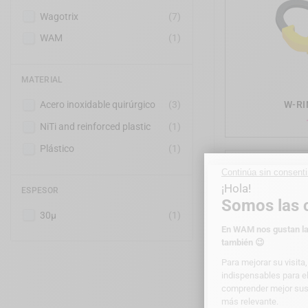
Wagotrix
(7)
WAM
(1)
MATERIAL
W-RIN
Acero inoxidable quirúrgico
(3)
NiTi and reinforced plastic
(1)
Plástico
(1)
ESPESOR
30µ
(1)