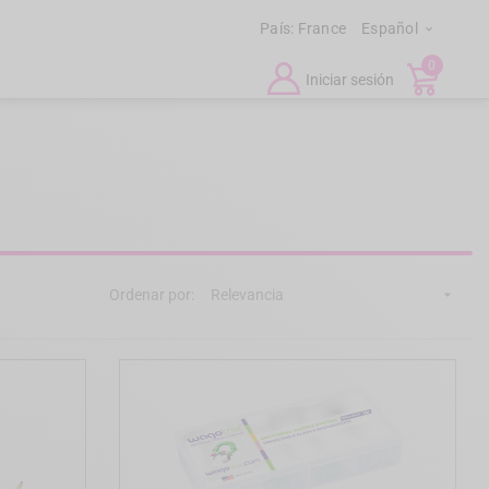
País:
France
Español

0
Iniciar sesión
Ordenar por:
Relevancia
