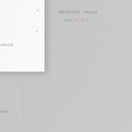
x100pcs)
WAGOTRIX _ Matriz
Precio
85,00 €
From
odental.
aveta