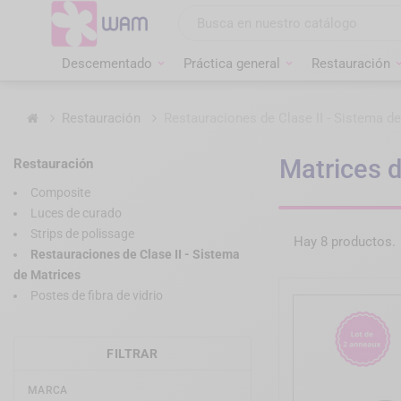
Ir
al
contenido
Descementado
Práctica general
Restauración
Inicio
Restauración
Restauraciones de Clase II - Sistema d
Matrices 
Restauración
Composite
Luces de curado
Strips de polissage
Hay 8 productos.
Restauraciones de Clase II - Sistema
de Matrices
Postes de fibra de vidrio
FILTRAR
MARCA