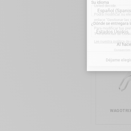
Su idioma
WAG
Fr
¿Dónde se entregara 
Estados Unidos
Al hace
WAGOTRIX 