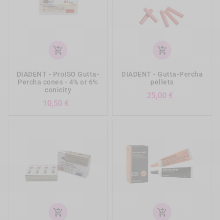
add_shopping_cart
add_shopping_cart
DIADENT - ProISO Gutta-
DIADENT - Gutta-Percha
Percha cones - 4% or 6%
pellets
conicity
Precio
25,00 €
Precio
10,50 €
add_shopping_cart
add_shopping_cart