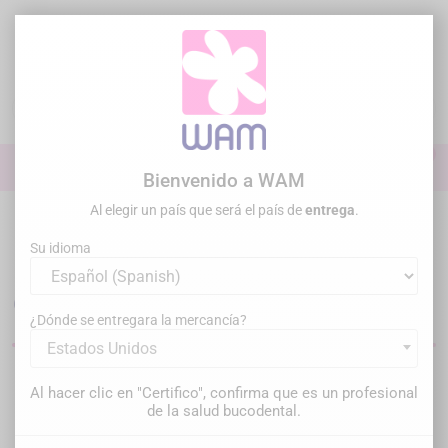
Ir
al
contenido

0

Iniciar sesión
Bienvenido a WAM
Al elegir un país que será el país de
entrega
.
Inicio
Endodoncia
Selladores
Su idioma
Material de obturación canalar
en endodoncia
¿Dónde se entregara la mercancía?
Estados Unidos
Filtrar
Hay 25 productos.
Al hacer clic en "Certifico", confirma que es un profesional
de la salud bucodental.
Relevancia
