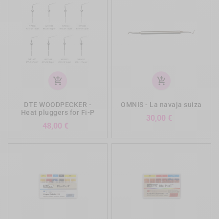
add_shopping_cart
add_shopping_cart
DTE WOODPECKER -
OMNIS - La navaja suiza
Heat pluggers for Fi-P
Precio
30,00 €
Precio
48,00 €