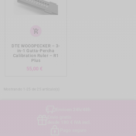
add_shopping_cart
DTE WOODPECKER – 3-
in-1 Gutta-Percha
Calibration Ruler – R1
Plus
Precio
55,00 €
Mostrando 1-25 de 25 artículo(s)
Envío
en 24h/48h
Envío gratis
desde 180 € IVA incl.
Pago seguro