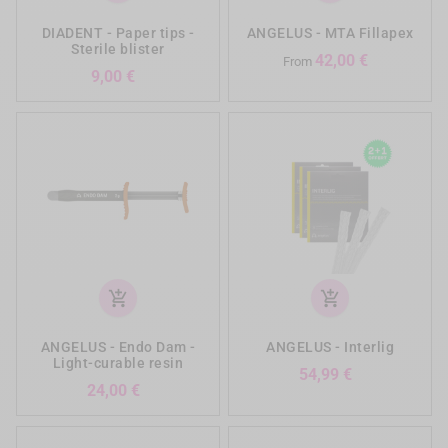
DIADENT - Paper tips -
ANGELUS - MTA Fillapex
Sterile blister
Precio
42,00 €
From
Precio
9,00 €
add_shopping_cart
add_shopping_cart
ANGELUS - Endo Dam -
ANGELUS - Interlig
Light-curable resin
Precio
54,99 €
Precio
24,00 €