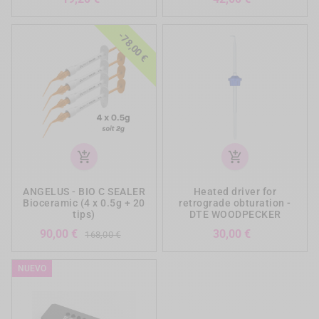
-78,00 €
add_shopping_cart
add_shopping_cart
ANGELUS - BIO C SEALER
Heated driver for
Bioceramic (4 x 0.5g + 20
retrograde obturation -
tips)
DTE WOODPECKER
Precio
Precio
Precio
90,00 €
30,00 €
168,00 €
base
NUEVO