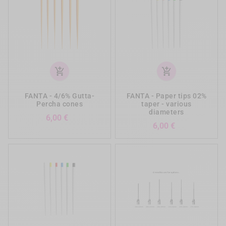
add_shopping_cart
add_shopping_cart
FANTA - 4/6% Gutta-
FANTA - Paper tips 02%
Percha cones
taper - various
diameters
Precio
6,00 €
Precio
6,00 €