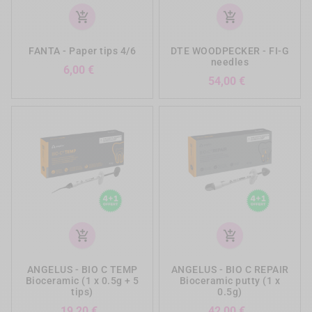
add_shopping_cart
add_shopping_cart
FANTA - Paper tips 4/6
DTE WOODPECKER - FI-G
needles
Precio
6,00 €
Precio
54,00 €
add_shopping_cart
add_shopping_cart
ANGELUS - BIO C TEMP
ANGELUS - BIO C REPAIR
Bioceramic (1 x 0.5g + 5
Bioceramic putty (1 x
tips)
0.5g)
Precio
Precio
19,20 €
42,00 €