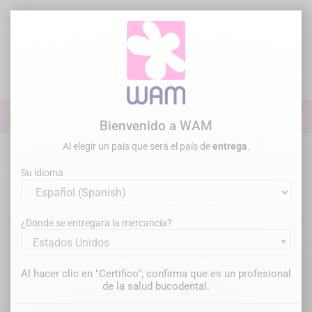
Ir
al
contenido

0

Iniciar sesión
Bienvenido a WAM
Al elegir un país que será el país de
entrega
.
Inicio
Endodoncia
EndoHandle - Para Limas Manuales
Su idioma
Portalimas endodónticos
¿Dónde se entregara la mercancía?
Estados Unidos
Filtrar
Hay 4 productos.
Al hacer clic en "Certifico", confirma que es un profesional
Relevancia

de la salud bucodental.