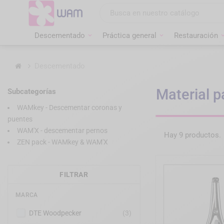
Ir
al
contenido
Descementado
Práctica general
Restauración
Inicio
Descementado
Material 
Subcategorías
WAMkey - Descementar coronas y
puentes
WAM'X - descementar pernos
Hay 9 productos.
ZEN pack - WAMkey & WAM'X
FILTRAR
MARCA
DTE Woodpecker
(3)