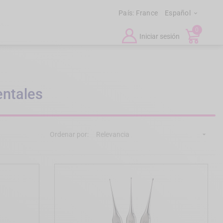
País:
France
Español

0
Iniciar sesión
entales
Ordenar por:
Relevancia
