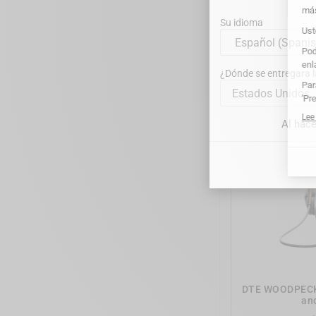
Su idioma
WAM'X® - Lev
Richm
¿Dónde se entregara 
Estados Unidos
Al hace
DTE WOODPECKER
and