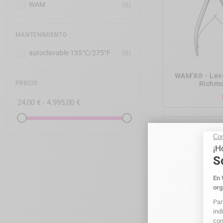
WAM
(6)
MANTENIMIENTO
autoclavable 135°C/275°F
(8)
WAM'X® - Lev
Richmo
PRECIO
24,00 € - 4.995,00 €