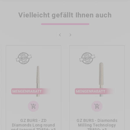
Vielleicht gefällt Ihnen auch


add_shopping_cart
add_shopping_cart
GZ BURS - ZD
GZ BURS - Diamonds
Diamonds Long round
Milling Technology
end tapered ZD856- x5
ZR850- x5