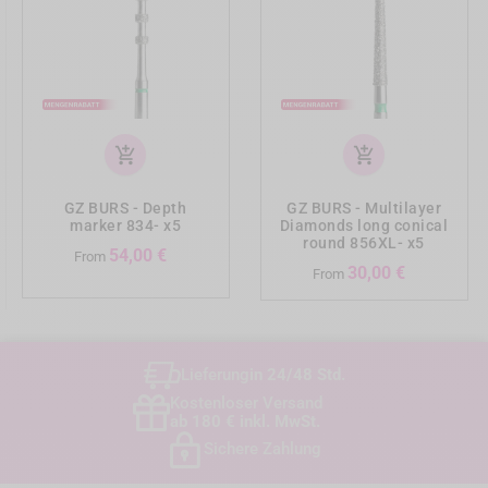
add_shopping_cart
add_shopping_cart
GZ BURS - Depth
GZ BURS - Multilayer
marker 834- x5
Diamonds long conical
round 856XL- x5
Preis
54,00 €
From
Preis
30,00 €
From
Lieferung
in 24/48 Std.
Kostenloser Versand
ab 180 € inkl. MwSt.
Sichere Zahlung