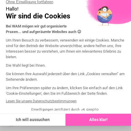
Marke
G&Z Instrumente
Artikel-Nr.
F368314-018-0450
Wartung
autoklavierbar 135°C/275°F
Medizinisches Gerät
Class IIa
Benannten Stellen
CE 0483 (MDC)
forme
Olive
Packung mit (st)
5
Funktion
Cavity prep
Crown & Shoulder Prep
Posts and crowns
Mandrin
FG
Type de fraise
Fraises diamantées