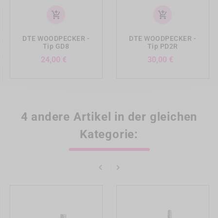
add_shopping_cart
add_shopping_cart
DTE WOODPECKER -
DTE WOODPECKER -
Tip GD8
Tip PD2R
Preis
Preis
24,00 €
30,00 €
4 andere Artikel in der gleichen
Kategorie:

