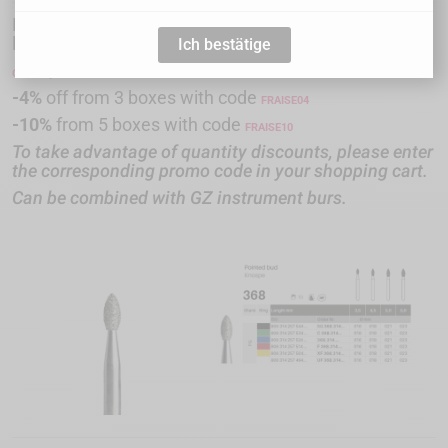
Multi-layer diamond bur cutter for extended service
life and high-quality cutting performance
Ich bestätige
Quantity Discounts
-4%
off from 3 boxes with code
FRAISE04
-10%
from 5 boxes with code
FRAISE
10
To take advantage of quantity discounts, please enter
the corresponding promo code in your shopping cart.
Can be combined with GZ instrument burs.