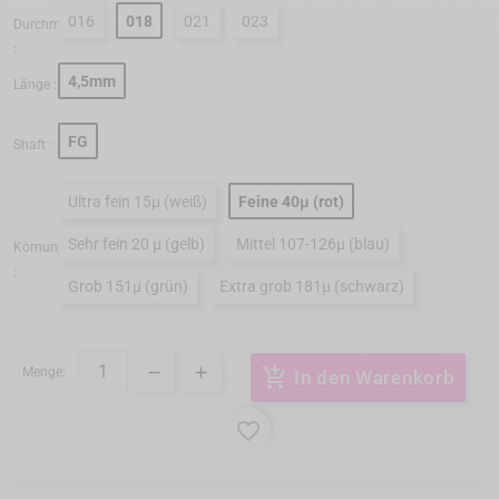
016
018
021
023
Durchmesser
:
4,5mm
Länge :
FG
Shaft :
Ultra fein 15μ (weiß)
Feine 40μ (rot)
Sehr fein 20 μ (gelb)
Mittel 107-126μ (blau)
Körnung
:
Grob 151μ (grün)
Extra grob 181μ (schwarz)
Menge:
add_shopping_cart
In den Warenkorb
favorite_border