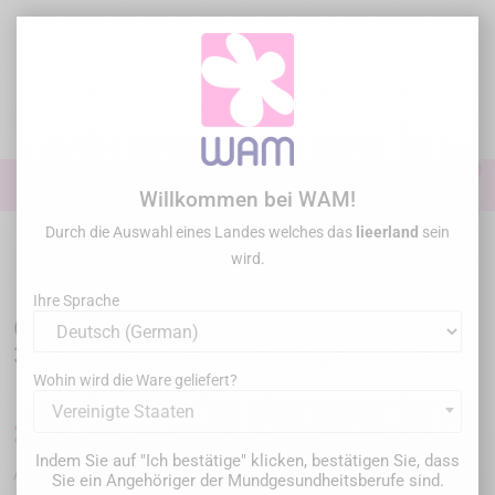
Zum
Inhalt
springen

0

Anmelden
Willkommen bei WAM!
Durch die Auswahl eines Landes welches das
lieerland
sein
Startseite
Allgemeine Übung
Zahnbohrer
Diamant
/
GZ BURS-
wird.
Multilayer Diamonds Pointed bud 368- x5
Ihre Sprache
GZ BURS- Multilayer Diamonds Pointed bud
368- x5
Wohin wird die Ware geliefert?
Vereinigte Staaten
21,00 €
Bruttopreis
Indem Sie auf "Ich bestätige" klicken, bestätigen Sie, dass
F368314-018-0450
Artikel-Nr. :
Sie ein Angehöriger der Mundgesundheitsberufe sind.