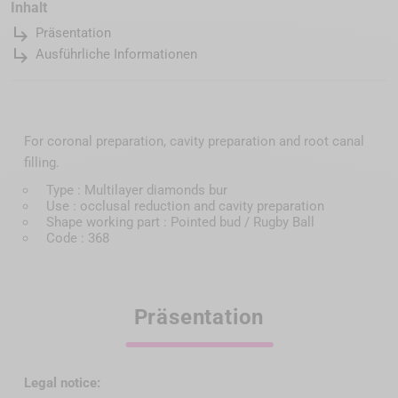
Inhalt
subdirectory_arrow_right
Präsentation
subdirectory_arrow_right
Ausführliche Informationen
For coronal preparation, cavity preparation and root canal
filling.
Type : Multilayer diamonds bur
Use : occlusal reduction and cavity preparation
Shape working part : Pointed bud / Rugby Ball
Code : 368
Präsentation
Legal notice: