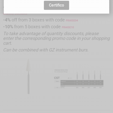
Certifico
Arkansas Stone X-fine
Quantity Discounts
-4%
off from 3 boxes with code
FRAISE04
-10%
from 5 boxes with code
FRAISE
10
To take advantage of quantity discounts, please
enter the corresponding promo code in your shopping
cart.
Can be combined with GZ instrument burs.