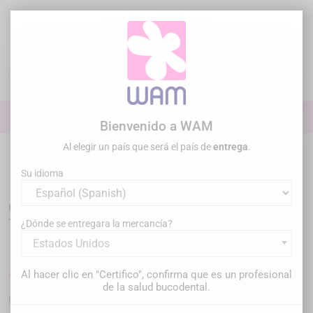
Ir
al
contenido

0

Iniciar sesión
Bienvenido a WAM
Al elegir un país que será el país de
entrega
.
Inicio
Práctica general
Fresas
Pulido
/
GZ Fraise Arkansas
Stone X-Fine Pointed Taper- x10
Su idioma
GZ Fraise Arkansas Stone X-Fine Pointed
Taper- x10
¿Dónde se entregara la mercancía?
Estados Unidos
45,00 €
Al hacer clic en "Certifico", confirma que es un profesional
imp. incl.
de la salud bucodental.
CST-FG-8696
Referencia :