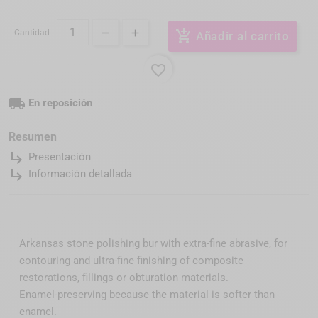
Cantidad
add_shopping_cart
Añadir al carrito
favorite_border
local_shipping
En reposición
Resumen
subdirectory_arrow_right
Presentación
subdirectory_arrow_right
Información detallada
Arkansas stone polishing bur with extra-fine abrasive, for
contouring and ultra-fine finishing of composite
restorations, fillings or obturation materials.
Enamel-preserving because the material is softer than
enamel.