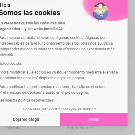
labeling before any use.
Información detallada
Marca
G&Z Instrumente
Referencia
CST-FG-8696
Mantenimiento
autoclavable 135°C/275°F
Dispositivo médico
Class IIa
Organismo Notificado
CE 0483 (MDC)
forme
Pointed cone