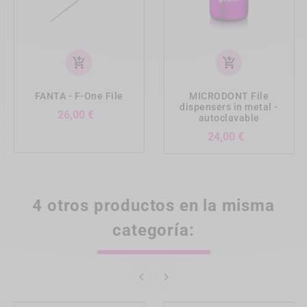
add_shopping_cart
add_shopping_cart
FANTA - F-One File
MICRODONT File
dispensers in metal -
Precio
26,00 €
autoclavable
Precio
24,00 €
4 otros productos en la misma
categoría:

