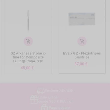
add_shopping_cart
add_shopping_cart
GZ Arkansas Stone x-
EVE x GZ - Flexistripes
fine for Composite
Diastrips
Fillings Cone- x10
Precio
87,00 €
Precio
45,00 €
Envío
en 24h/48h
Envío gratis
desde 180 € IVA incl.
Pago seguro