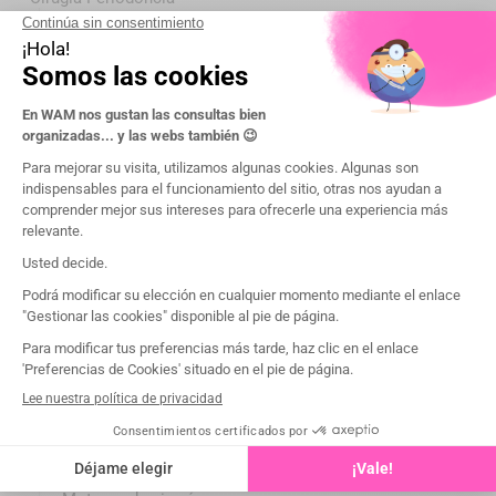
Surgery Motors & Ultrasonic Scalers
FLORIDA PROBE _ Encuesta asistida
Instrumentación de higiene
Gracey
O'Hehir Curettas
Cureta de detartraje
Sonda periodontal
Kits de higiene
Laser
Instrumentos quirurgicos
LASCHAL _ Porta-Agujas
LASCHAL _ Tijeras
LASCHAL _ Tunnel Graft Forceps
LASCHAL _ Périotomes
Scalpels
MD GUIDE Guía quirúrgica
PHYSICS FORCEPS _ Extracciones atraumáticas
Entablillada
Pieza de mano