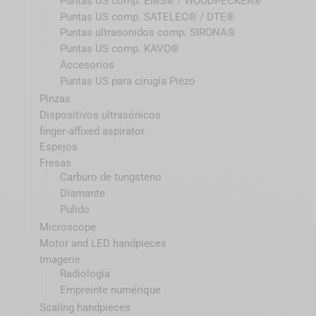
Puntas US comp. EMS® / WOODPECKER®
Puntas US comp. SATELEC® / DTE®
Puntas ultrasonidos comp. SIRONA®
Puntas US comp. KAVO®
Accesorios
Puntas US para cirugía Piezo
Pinzas
Dispositivos ultrasónicos
finger-affixed aspirator
Espejos
Fresas
Carburo de tungsteno
Diamante
Pulido
Microscope
Motor and LED handpieces
Imagerie
Radiología
Empreinte numérique
Scaling handpieces