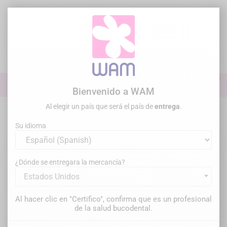
Ir
al
contenido

0

Iniciar sesión
Bienvenido a WAM
Al elegir un país que será el país de
entrega
.
Inicio
/
Mapa del sitio
Su idioma
Mapa del sitio
¿Dónde se entregara la mercancía?
Estados Unidos
Categorías
Évènements
Al hacer clic en "Certifico", confirma que es un profesional
de la salud bucodental.
Webinaires
Évènements régionaux