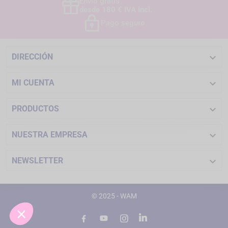
Envío gratis
desde 180 € IVA incl.
Pago seguro

DIRECCIÓN

MI CUENTA

PRODUCTOS

NUESTRA EMPRESA

NEWSLETTER
© 2025 - WAM