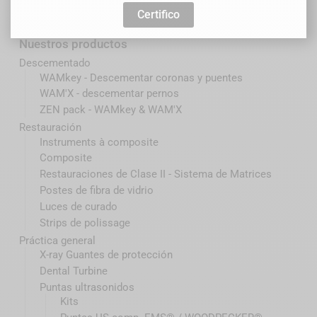
Perfeccionamiento
Certifico
Nuestros productos
Descementado
WAMkey - Descementar coronas y puentes
WAM'X - descementar pernos
ZEN pack - WAMkey & WAM'X
Restauración
Instruments à composite
Composite
Restauraciones de Clase II - Sistema de Matrices
Postes de fibra de vidrio
Luces de curado
Strips de polissage
Práctica general
X-ray Guantes de protección
Dental Turbine
Puntas ultrasonidos
Kits