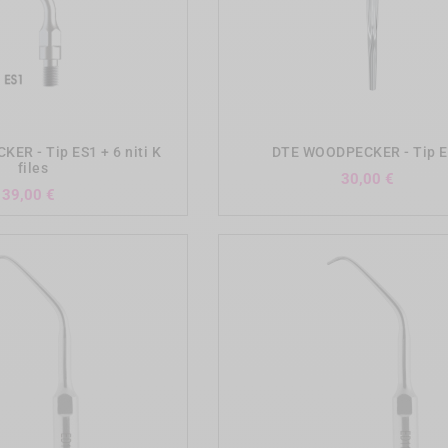
add_shopping_cart
add_shopping_cart
ER - Tip ES1 + 6 niti K
DTE WOODPECKER - Tip 
files
Precio
30,00 €
Precio
39,00 €