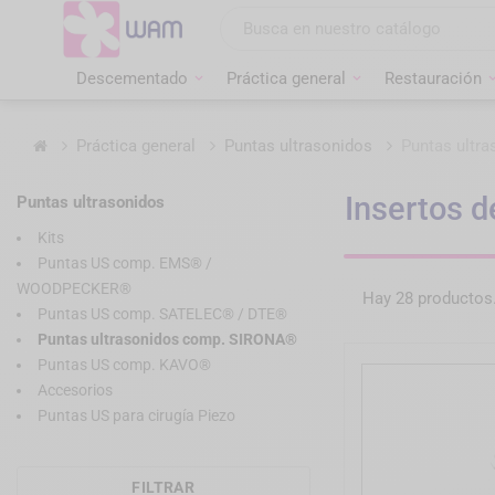
Ir
al
contenido
Descementado
Práctica general
Restauración
Inicio
Práctica general
Puntas ultrasonidos
Puntas ultr
Insertos d
Puntas ultrasonidos
Kits
Puntas US comp. EMS® /
WOODPECKER®
Hay 28 productos
Puntas US comp. SATELEC® / DTE®
Puntas ultrasonidos comp. SIRONA®
Puntas US comp. KAVO®
Accesorios
Puntas US para cirugía Piezo
FILTRAR