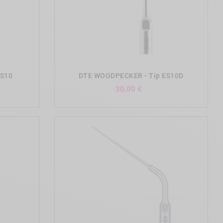
add_shopping_cart
ES10
DTE WOODPECKER - Tip ES10D
Precio
30,00 €