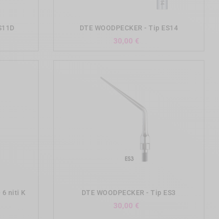
add_shopping_cart
S11D
DTE WOODPECKER - Tip ES14
Precio
30,00 €
add_shopping_cart
6 niti K
DTE WOODPECKER - Tip ES3
Precio
30,00 €