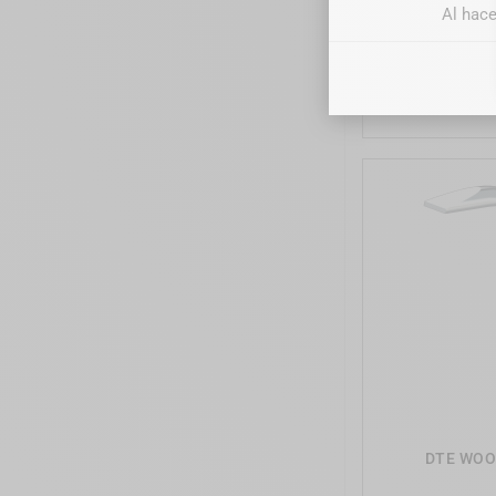
Al hace
DTE WOO
DTE WOO