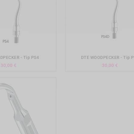
add_shopping_cart
add_shopping_cart
DPECKER - Tip PS4
DTE WOODPECKER - Tip 
Precio
Precio
30,00 €
30,00 €