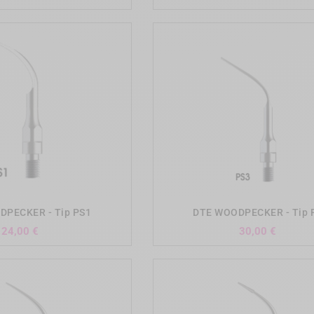
add_shopping_cart
add_shopping_cart
DPECKER - Tip PS1
DTE WOODPECKER - Tip 
Precio
Precio
24,00 €
30,00 €