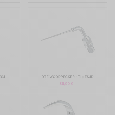
add_shopping_cart
ES4
DTE WOODPECKER - Tip ES4D
Precio
30,00 €