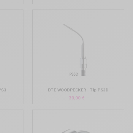
add_shopping_cart
PS3
DTE WOODPECKER - Tip PS3D
Precio
30,00 €