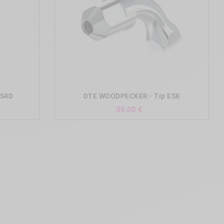
add_shopping_cart
PS4D
DTE WOODPECKER - Tip ES8
Precio
30,00 €