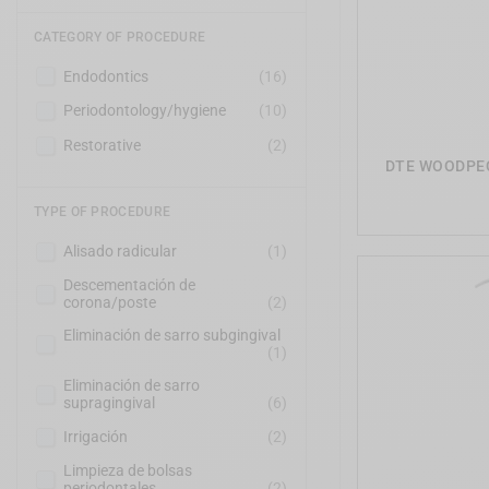
CATEGORY OF PROCEDURE
Endodontics
(16)
Periodontology/hygiene
(10)
Restorative
(2)
DTE WOODPECK
TYPE OF PROCEDURE
Alisado radicular
(1)
Descementación de
corona/poste
(2)
Eliminación de sarro subgingival
(1)
Eliminación de sarro
supragingival
(6)
Irrigación
(2)
Limpieza de bolsas
periodontales
(2)