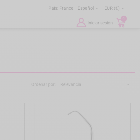
País:
France
Español
EUR (€)


0
Iniciar sesión
Ordenar por:
Relevancia
