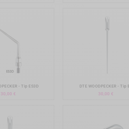
add_shopping_cart
add_shopping_cart
PECKER - Tip ES3D
DTE WOODPECKER - Tip 
Precio
Precio
30,00 €
30,00 €