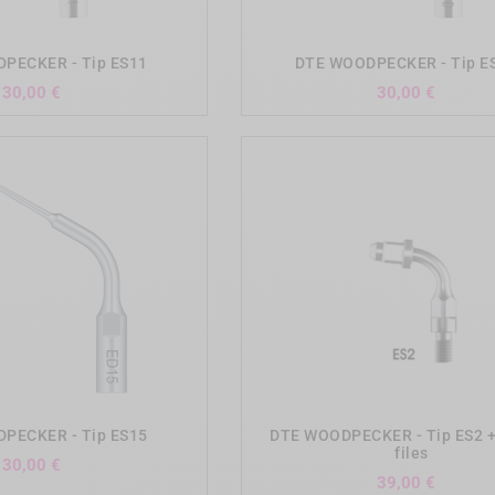
add_shopping_cart
add_shopping_cart
PECKER - Tip ES11
DTE WOODPECKER - Tip E
Precio
Precio
30,00 €
30,00 €
add_shopping_cart
add_shopping_cart
PECKER - Tip ES15
DTE WOODPECKER - Tip ES2 + 
files
Precio
30,00 €
Precio
39,00 €