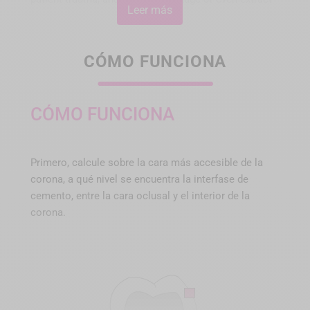
Leer más
the preparation....got your lawyers number handy?
CÓMO FUNCIONA
CÓMO FUNCIONA
Primero, calcule sobre la cara más accesible de la
corona, a qué nivel se encuentra la interfase de
cemento, entre la cara oclusal y el interior de la
WAMkey es completamente
corona.
atraumático
Con la llave para descementar WAMkey®, al quitar un
puente o una corona, se actúa sobre el eje del muñón.
Como queda libre, la prótesis elige el camino que le
ofrece menos resistencia. De este modo se reducen