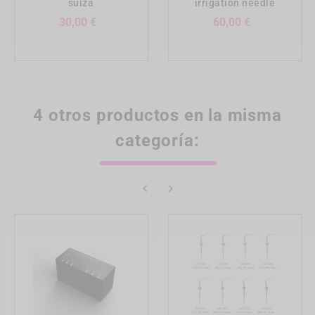
suiza
irrigation needle
Precio
Precio
30,00 €
60,00 €
Dr Thierry Couturier - Reims (FRANCE)
Dr Fernando DURÁN SINDREU - Universidad
Internacional de Cataluna (SPAIN)
4 otros productos en la misma
categoría:
NUESTRA VALORACIÓN DEL SISTEMA
La valoración del sistema es muy favorable. De modo


rápido podemos levantar coronas que de otro modo
supondrían un auténtico desafío. Al empezar a
utilizarlo pensábamos que sería difícil encontrar la
vía de paso adecuada. La realidad nos mostró por el
contrario que era muy fácil de utilizar.
Los principales inconvenientes que observamos es
que en coronas de metal noble, si al fresar dejamos