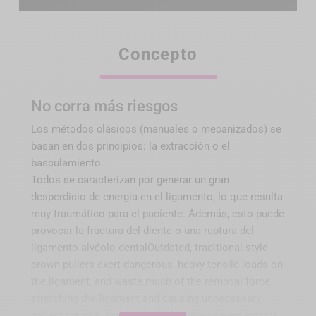
Concepto
No corra más riesgos
Los métodos clásicos (manuales o mecanizados) se
basan en dos principios: la extracción o el
basculamiento.
Todos se caracterizan por generar un gran
desperdicio de energía en el ligamento, lo que resulta
muy traumático para el paciente. Además, esto puede
provocar la fractura del diente o una ruptura del
ligamento alvéolo-dentalOutdated, traditional style
crown pullers exert dangerous, heavy tensile loads on
the ligament, and waste much of the removal force
stretching the ligament and causing unnecessary
patient trauma, and regularly damage or even extract