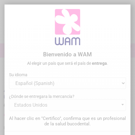
Ir
al
contenido

0

Iniciar sesión
Bienvenido a WAM
Al elegir un país que será el país de
entrega
.
Inicio
Endodoncia
/
ANGELUS - BIO C SEALER Bioceramic (4 x 0.5g +
20 tips)
Su idioma
ANGELUS - BIO C SEALER Bioceramic (4 x
0.5g + 20 tips)
¿Dónde se entregara la mercancía?
Estados Unidos
90,00 €
168,00 €
Ahorre un 78,00 €
imp. incl.
Al hacer clic en "Certifico", confirma que es un profesional
de la salud bucodental.
AN3823
Referencia :