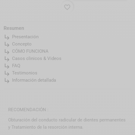
favorite_border
Resumen
subdirectory_arrow_right
Presentación
subdirectory_arrow_right
Concepto
subdirectory_arrow_right
CÓMO FUNCIONA
subdirectory_arrow_right
Casos clinicos & Videos
subdirectory_arrow_right
FAQ
subdirectory_arrow_right
Testimonios
subdirectory_arrow_right
Información detallada
RECOMENDACIÓN :
Obturación del conducto radicular de dientes permanentes
y Tratamiento de la resorción interna.