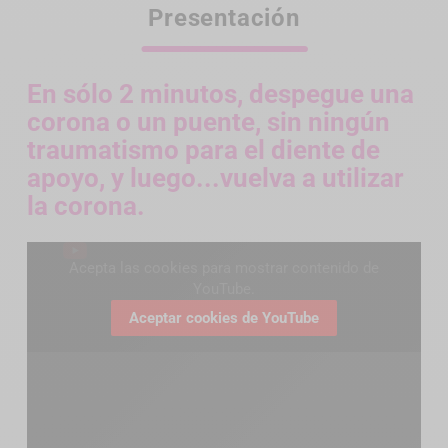
Presentación
En sólo 2 minutos, despegue una
corona o un puente, sin ningún
traumatismo para el diente de
apoyo, y luego...vuelva a utilizar
la corona.
Acepta las cookies para mostrar contenido de
YouTube.
Aceptar cookies de YouTube