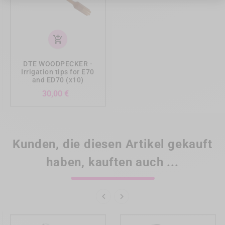
add_shopping_cart
DTE WOODPECKER -
Irrigation tips for E70
and ED70 (x10)
Preis
30,00 €
Kunden, die diesen Artikel gekauft
haben, kauften auch ...

