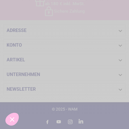
ab 180 € inkl. MwSt.
Sichere Zahlung

ADRESSE

KONTO

ARTIKEL

UNTERNEHMEN

NEWSLETTER
© 2025 - WAM