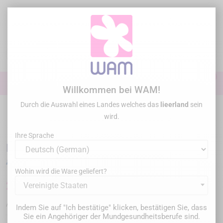
Zum
Inhalt
springen

0

Anmelden
Willkommen bei WAM!
Durch die Auswahl eines Landes welches das
lieerland
sein
Startseite
Allgemeine Übung
Ultraschallspitzen
Ultraschallspitzen
wird.
komp. SATELEC® / DTE®
/
DTE WOODPECKER - Tip ED70
Ihre Sprache
DTE WOODPECKER - Tip ED70
Wohin wird die Ware geliefert?
24,00 €
Vereinigte Staaten
Bruttopreis
WP-ED70
Artikel-Nr. :
Indem Sie auf "Ich bestätige" klicken, bestätigen Sie, dass
Sie ein Angehöriger der Mundgesundheitsberufe sind.