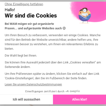
Kompatibilität
NSK®
SATELEC® / ACTEON ®/ DTE®
Packung mit (st)
1
Category of procedure
Endodontics
Type of procedure
Aktivierung der Spülflüssigkeit
Vielleicht gefällt Ihnen auch

