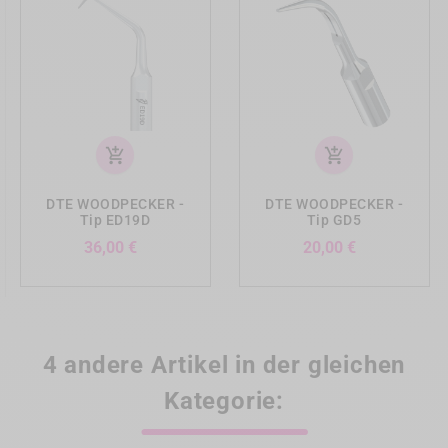
add_shopping_cart
add_shopping_cart
DTE WOODPECKER -
DTE WOODPECKER -
Tip ED19D
Tip GD5
Preis
Preis
36,00 €
20,00 €
4 andere Artikel in der gleichen
Kategorie: