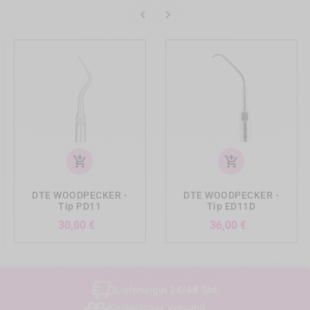


add_shopping_cart
add_shopping_cart
DTE WOODPECKER -
DTE WOODPECKER -
Tip PD11
Tip ED11D
Preis
Preis
30,00 €
36,00 €
Lieferung
in 24/48 Std.
Kostenloser Versand