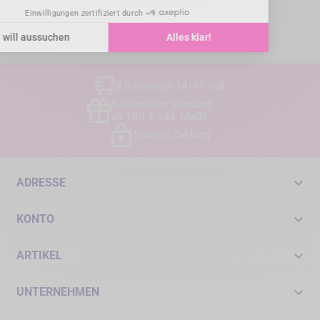
Lieferung
in 24/48 Std.
Kostenloser Versand
ab 180 € inkl. MwSt.
Sichere Zahlung

ADRESSE

KONTO

ARTIKEL

UNTERNEHMEN