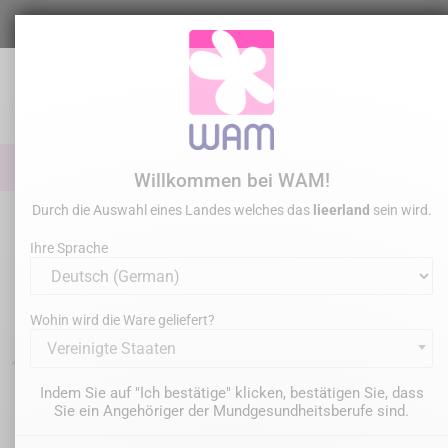
Zum
Inhalt
springen

0

Anmelden
Willkommen bei WAM!
Durch die Auswahl eines Landes welches das
lieerland
sein wird.
Startseite
Chirurgie Parodontologie
FLORIDA PROBE _ Computergestützte
Befunderhebung
Ihre Sprache
Material für den parodontalen
Befund
Wohin wird die Ware geliefert?
Vereinigte Staaten
Indem Sie auf "Ich bestätige" klicken, bestätigen Sie, dass
Filter
2 Artikel gefunden
Sie ein Angehöriger der Mundgesundheitsberufe sind.