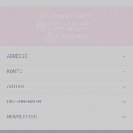
Lieferung
in 24/48 Std.
Kostenloser Versand
ab 180 € inkl. MwSt.
Sichere Zahlung

ADRESSE

KONTO

ARTIKEL

UNTERNEHMEN

NEWSLETTER