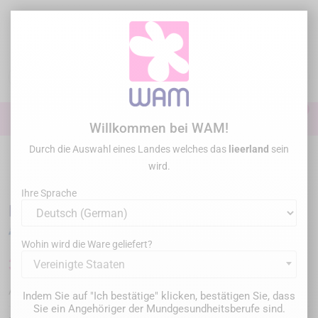
Zum
Inhalt
springen

0

Anmelden
Willkommen bei WAM!
Durch die Auswahl eines Landes welches das
lieerland
sein
Startseite
Allgemeine Übung
Ultraschallspitzen
Ultraschallspitzen
wird.
komp. EMS® / WOODPECKER®
/
DTE WOODPECKER - Tip P22R
Ihre Sprache
DTE WOODPECKER - Tip P22R
Wohin wird die Ware geliefert?
36,00 €
Vereinigte Staaten
Bruttopreis
WP-P22R
Artikel-Nr. :
Indem Sie auf "Ich bestätige" klicken, bestätigen Sie, dass
Sie ein Angehöriger der Mundgesundheitsberufe sind.