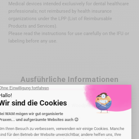
Medical devices intended exclusively for dental healthcare
professionals; not reimbursed by health insurance
organizations under the LPP (List of Reimbursable
Products and Services).
Please read the instructions for use carefully on the IFU or
labeling before any use.
Ausführliche Informationen
Marke
DTE Woodpecker
Artikel-Nr.
WP-P22R
Wartung
autoklavierbar 135°C/275°F