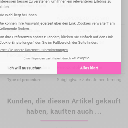
Medizinisches Gerät
Class IIa
Hersteller
WOODPECKER DTE (China)
Benannten Stellen
CE 0197 TÜV Rheinland
Kompatibilität
EMS® / WOODPECKER®
Packung mit (st)
1
Category of procedure
Periodontology/hygiene
Type of procedure
Subgingivale Zahnsteinentfernung
Kunden, die diesen Artikel gekauft
haben, kauften auch ...