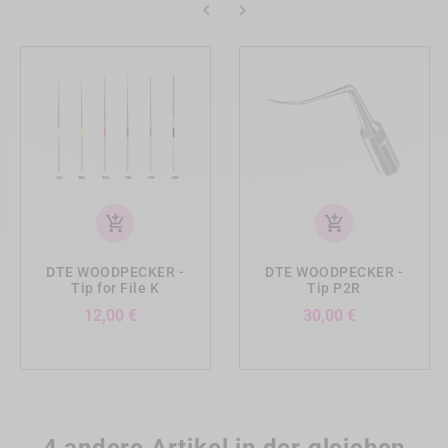


add_shopping_cart
add_shopping_cart
DTE WOODPECKER -
DTE WOODPECKER -
Tip for File K
Tip P2R
Preis
Preis
12,00 €
30,00 €