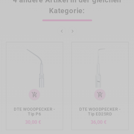
4 andere Artikel in der gleichen
Kategorie:


add_shopping_cart
add_shopping_cart
DTE WOODPECKER -
DTE WOODPECKER -
Tip P6
Tip ED25RD
Preis
Preis
30,00 €
36,00 €