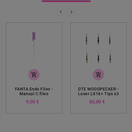


add_shopping_cart
add_shopping_cart
FANTA Endo Files -
DTE WOODPECKER -
Manual C files
Laser LX16+ Tips x3
Preis
Preis
9,00 €
60,00 €