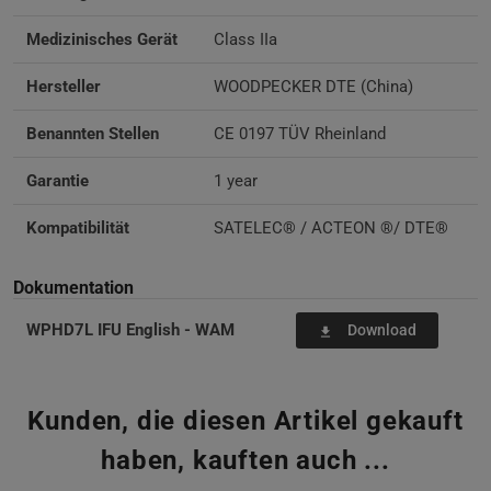
Medizinisches Gerät
Class IIa
Hersteller
WOODPECKER DTE (China)
Benannten Stellen
CE 0197 TÜV Rheinland
Garantie
1 year
Kompatibilität
SATELEC® / ACTEON ®/ DTE®
Dokumentation
WPHD7L IFU English - WAM
Download
file_download
Kunden, die diesen Artikel gekauft
haben, kauften auch ...