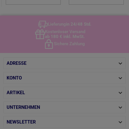
Lieferung
in 24/48 Std.
Kostenloser Versand
ab 180 € inkl. MwSt.
Sichere Zahlung

ADRESSE

KONTO

ARTIKEL

UNTERNEHMEN

NEWSLETTER