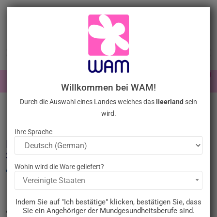
Zum
Inhalt
springen

0

Anmelden
Willkommen bei WAM!
Durch die Auswahl eines Landes welches das
lieerland
sein
Startseite
Allgemeine Übung
Scaling handpieces
/
DTE WOODPECKER
wird.
- HD-7L Handpiece SATELEC® compatible
Ihre Sprache
DTE WOODPECKER - HD-7L Handpiece
SATELEC® compatible
Wohin wird die Ware geliefert?
Vereinigte Staaten
130,00 €
Bruttopreis
Indem Sie auf "Ich bestätige" klicken, bestätigen Sie, dass
WPHD7L
Sie ein Angehöriger der Mundgesundheitsberufe sind.
Artikel-Nr. :