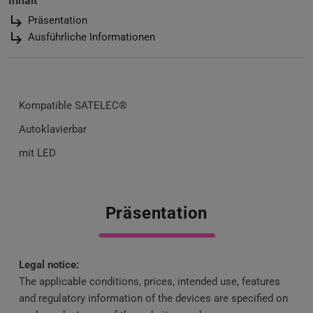
Inhalt
subdirectory_arrow_right
Präsentation
subdirectory_arrow_right
Ausführliche Informationen
Kompatible SATELEC®
Autoklavierbar
mit LED
Präsentation
Legal notice:
The applicable conditions, prices, intended use, features
and regulatory information of the devices are specified on