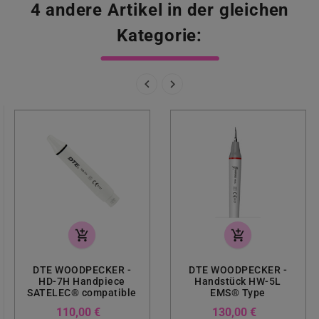
4 andere Artikel in der gleichen
Kategorie:


add_shopping_cart
add_shopping_cart
DTE WOODPECKER -
DTE WOODPECKER -
HD-7H Handpiece
Handstück HW-5L
SATELEC® compatible
EMS® Type
Preis
Preis
110,00 €
130,00 €