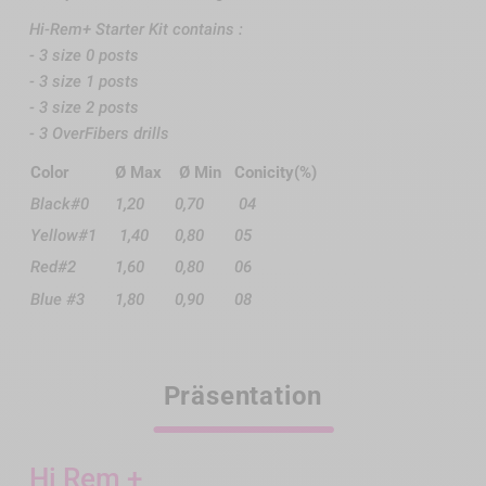
Hi-Rem+ Starter Kit contains :
- 3 size 0 posts
- 3 size 1 posts
- 3 size 2 posts
- 3 OverFibers drills
Color
Ø Max
Ø Min
Conicity(%)
Black#0
1,20
0,70
04
Yellow#1
1,40
0,80
05
Red#2
1,60
0,80
06
Blue #3
1,80
0,90
08
Präsentation
Hi Rem +