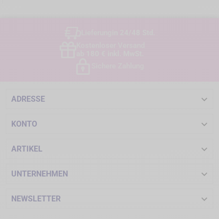
Lieferung
in 24/48 Std.
Kostenloser Versand
ab 180 € inkl. MwSt.
Sichere Zahlung

ADRESSE

KONTO

ARTIKEL

UNTERNEHMEN

NEWSLETTER