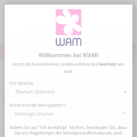
Zum
Inhalt
springen

0

Anmelden
Willkommen bei WAM!
Durch die Auswahl eines Landes welches das
lieerland
sein
Startseite
Konservative Behandlung
Stiftsysteme
/
OVERFIBERS - Hi-
wird.
Rem+ easy removal fiber posts - Starter Kit
Ihre Sprache
OVERFIBERS - Hi-Rem+ easy removal fiber
posts - Starter Kit
Wohin wird die Ware geliefert?
Vereinigte Staaten
180,00 €
Bruttopreis
Indem Sie auf "Ich bestätige" klicken, bestätigen Sie, dass
OFHI-SKRHP
Artikel-Nr. :
Sie ein Angehöriger der Mundgesundheitsberufe sind.