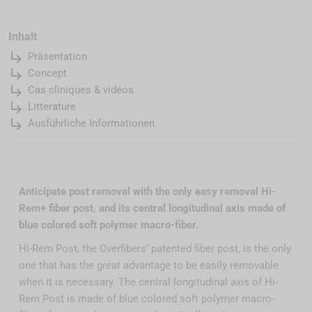
Inhalt
subdirectory_arrow_right
Präsentation
subdirectory_arrow_right
Concept
subdirectory_arrow_right
Cas cliniques & vidéos
subdirectory_arrow_right
Litterature
subdirectory_arrow_right
Ausführliche Informationen
Anticipate post removal with the only easy removal Hi-
Rem+ fiber post, and its central longitudinal axis made of
blue colored soft polymer macro-fiber.
Hi-Rem Post, the Overfibers’ patented fiber post, is the only
one that has the great advantage to be easily removable
when it is necessary. The central longitudinal axis of Hi-
Rem Post is made of blue colored soft polymer macro-