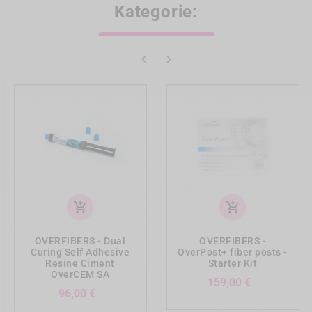
9. References
Kategorie:


add_shopping_cart
add_shopping_cart
OVERFIBERS - Dual
OVERFIBERS -
Curing Self Adhesive
OverPost+ fiber posts -
Resine Ciment
Starter Kit
OverCEM SA
Preis
159,00 €
Preis
96,00 €