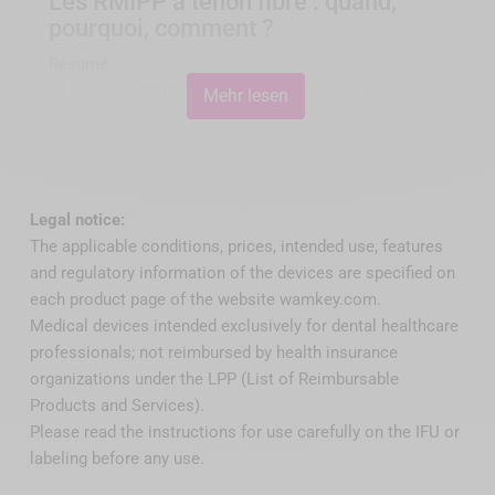
Les RMIPP à tenon fibré : quand,
pourquoi, comment ?
Cookies akzeptieren, um YouTube-Inhalte
Résumé :
anzuzeigen.
« Les reconstitutions corono-radiculaires par
Mehr lesen
YouTube-Cookies akzeptieren
matériau inséré en phase plastique (RMIPP) et
utilisent des matériaux composites dont certaines
propriétés physiques et mécaniques sont proches de
celles de la dentine. Le collage canalaire du tenon et
Legal notice:
coronaire du composite de reconstitution permet de
The applicable conditions, prices, intended use, features
répondre totalement au principe d'économie tissulaire
and regulatory information of the devices are specified on
et participe ainsi au maintien de solidité de la dent
each product page of the website wamkey.com.
dépulpée. L'amélioration constante des systèmes de
Medical devices intended exclusively for dental healthcare
collage, tant au niveau de leur performance que de
professionals; not reimbursed by health insurance
leurs applications cliniques, a permis d'aboutir à des
organizations under the LPP (List of Reimbursable
protocoles fiables et reproductibles. Ces
Products and Services).
reconstitutions constituent, dans la limite de leurs
Please read the instructions for use carefully on the IFU or
indications, une réelle alternative aux reconstitutions
labeling before any use.
corono-radiculaires métalliques coulées.»