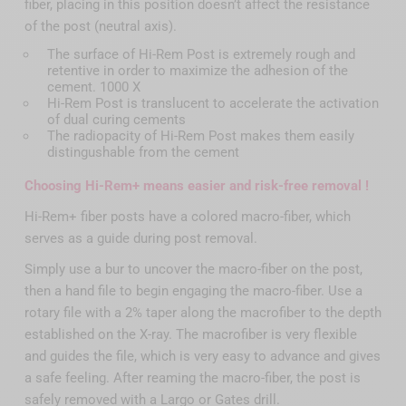
fiber, placing in this position doesn’t affect the resistance
of the post (neutral axis).
The surface of Hi-Rem Post is extremely rough and
retentive in order to maximize the adhesion of the
cement. 1000 X
Hi-Rem Post is translucent to accelerate the activation
of dual curing cements
The radiopacity of Hi-Rem Post makes them easily
distingushable from the cement
Choosing Hi-Rem+ means easier and risk-free removal !
Hi-Rem+ fiber posts have a colored macro-fiber, which
serves as a guide during post removal.
Simply use a bur to uncover the macro-fiber on the post,
then a hand file to begin engaging the macro-fiber. Use a
rotary file with a 2% taper along the macrofiber to the depth
established on the X-ray. The macrofiber is very flexible
and guides the file, which is very easy to advance and gives
a safe feeling. After reaming the macro-fiber, the post is
safely removed with a Largo or Gates drill.