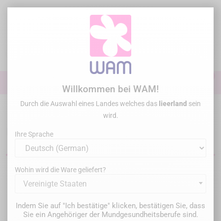
Zum
Inhalt
springen

0

Anmelden
Willkommen bei WAM!
Durch die Auswahl eines Landes welches das
lieerland
sein
Startseite
Allgemeine Übung
Ultrasonic devices
wird.
Ultraschall-Dentalmotoren
Ihre Sprache
Wohin wird die Ware geliefert?
Filter
10 Artikel gefunden
Vereinigte Staaten
Relevanz

Indem Sie auf "Ich bestätige" klicken, bestätigen Sie, dass
Sie ein Angehöriger der Mundgesundheitsberufe sind.