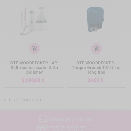
add_shopping_cart
add_shopping_cart
DTE WOODPECKER - AP-
DTE WOODPECKER -
B Ultrasonic scaler & Air
Torque wrench TS-4L for
polisher
long tips
Preis
Preis
2.090,00 €
24,00 €
1 - 10 von 10 Artikel(n)
Lieferung
in 24/48 Std.
Kostenloser Versand