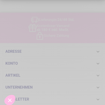
Lieferung
in 24/48 Std.
Kostenloser Versand
ab 180 € inkl. MwSt.
Sichere Zahlung

ADRESSE

KONTO

ARTIKEL

UNTERNEHMEN

NEWSLETTER