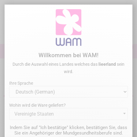
Zum
Inhalt
springen

0

Anmelden
Willkommen bei WAM!
Durch die Auswahl eines Landes welches das
lieerland
sein
Startseite
Konservative Behandlung
Strips de polissage
wird.
Dentale Polierstreifen
Ihre Sprache
Wohin wird die Ware geliefert?
Filter
1 Artikel
Vereinigte Staaten
Relevanz

Indem Sie auf "Ich bestätige" klicken, bestätigen Sie, dass
Sie ein Angehöriger der Mundgesundheitsberufe sind.