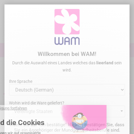
Zum
Inhalt
springen

0

Anmelden
Willkommen bei WAM!
Durch die Auswahl eines Landes welches das
lieerland
sein
Startseite
Endodontie
Feile
Feile- Manuelle Feile
wird.
Endodontische Handfeilen
Ihre Sprache
Wohin wird die Ware geliefert?
„Entschuldigen Sie die Unannehmlichkeiten.
Vereinigte Staaten
„Suche noch einmal, wonach du suchst
Indem Sie auf "Ich bestätige" klicken, bestätigen Sie, dass
Sie ein Angehöriger der Mundgesundheitsberufe sind.