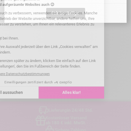

Ich bestätige
Lieferung
in 24/48 Std.
Kostenloser Versand
ab 180 € inkl. MwSt.
Sichere Zahlung