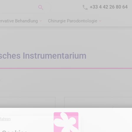


+33 4 42 26 80 64
rvative Behandlung
Chirurgie Parodontologie
sches Instrumentarium
n