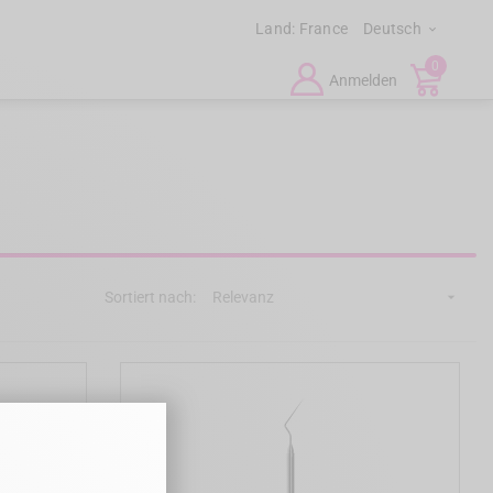
Land:
France
Deutsch

0
Anmelden
Sortiert nach:
Relevanz
