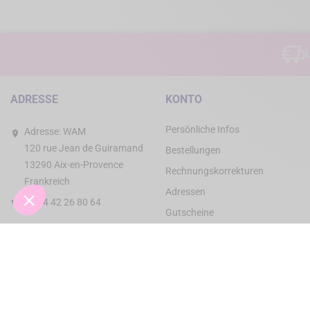
L
ADRESSE
KONTO
Persönliche Infos
Adresse:
WAM
120 rue Jean de Guiramand
Bestellungen
13290 Aix-en-Provence
Rechnungskorrekturen
Frankreich
Adressen
+33 4 42 26 80 64
Gutscheine
Meine Rechnung bezahlen
Formular für Support- oder
Rücksendeanfrage