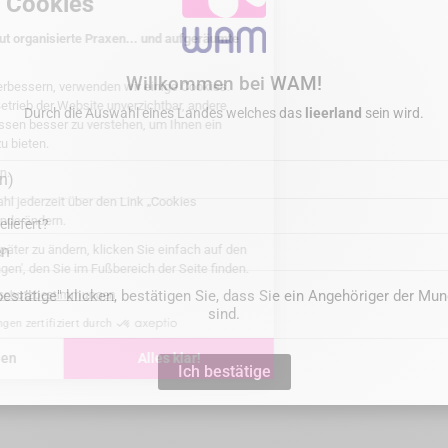
Willkommen bei WAM!
add_shopping_cart
add_shopping_cart
Durch die Auswahl eines Landes welches das
lieerland
sein wird.
DO TWEEZERS
DTE WOODPECKER - Gutta-
removal instrument refill (T
Preis
30,00 €
Preis
97,50 €
liefert?
en
bestätige" klicken, bestätigen Sie, dass Sie ein Angehöriger der M
sind.
Ich bestätige