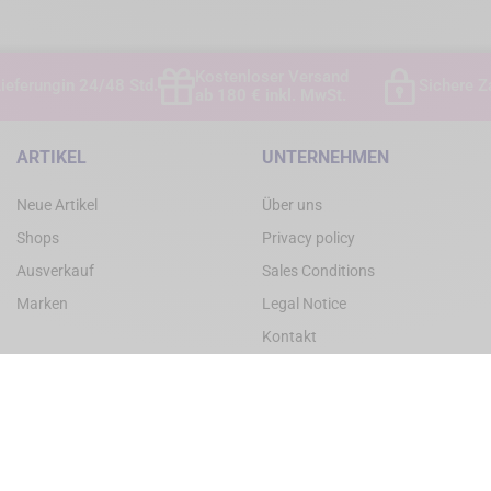
Kostenloser Versand
ieferung
in 24/48 Std.
Sichere Z
ab 180 € inkl. MwSt.
ARTIKEL
UNTERNEHMEN
Neue Artikel
Über uns
Shops
Privacy policy
Ausverkauf
Sales Conditions
Marken
Legal Notice
Kontakt
Sitemap
© 2025 - WAM