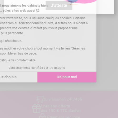

J'atteste
Livraison
en 24h/48h
Livraison offerte
dès 180 € TTC d'achat
Paiement sécurisé