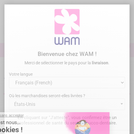
Aller
au
contenu

0

Identifiez-vous
Bienvenue chez WAM !
Merci de sélectionner le pays pour la
livraison
.
Accueil
Descellement
ZEN pack - WAMkey® & WAM'X®
Votre langue
WAM Zen Pack
Où les marchandises seront-elles livrées ?
États-Unis
Désolé pour le désagrément.
En cliquant sur "J'atteste", vous confirmez être un
Recherchez à nouveau ce que vous cherchez
professionnel de santé du secteur bucco-dentaire.