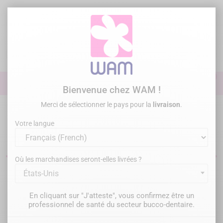
Aller
au
contenu

0

Identifiez-vous
Bienvenue chez WAM !
Merci de sélectionner le pays pour la
livraison
.
Accueil
Endodontie
Limes dentaires
Limes Endo - Manuelles
Votre langue
Limes manuelles endodontiques
Où les marchandises seront-elles livrées ?
États-Unis
Filtrer
Il y a 2 produits.
En cliquant sur "J'atteste", vous confirmez être un
Pertinence

professionnel de santé du secteur bucco-dentaire.