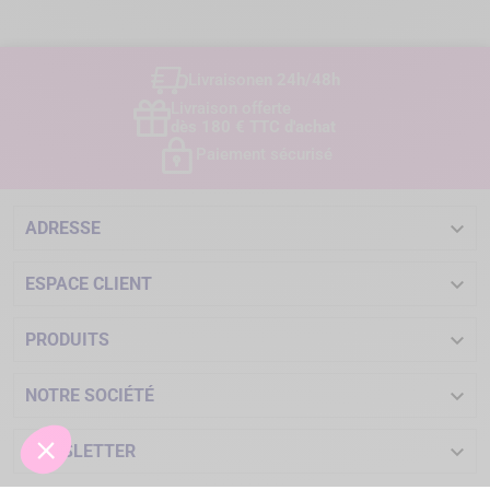
Livraison
en 24h/48h
Livraison offerte
dès 180 € TTC d'achat
Paiement sécurisé

ADRESSE

ESPACE CLIENT

PRODUITS

NOTRE SOCIÉTÉ

NEWSLETTER