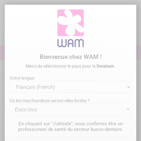
Aller
au
contenu

0

Identifiez-vous
Bienvenue chez WAM !
Merci de sélectionner le pays pour la
livraison
.
Accueil
Paro Chir Implanto
Moteurs d'implantologie
Votre langue
Moteurs d'implantologie
dentaire
Où les marchandises seront-elles livrées ?
États-Unis
Filtrer
Il y a 4 produits.
En cliquant sur "J'atteste", vous confirmez être un
professionnel de santé du secteur bucco-dentaire.
Pertinence
