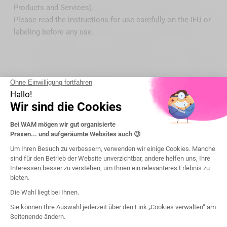
Products and Services).
Please read the instructions for use carefully on the IFU or
labeling before any use.
Ausführliche Informationen
Marke
Wagotrix
Artikel-Nr.
WGPH
Wartung
autoklavierbar 135°C/275°F
Medizinisches Gerät
Class I
Hersteller
WAGOTRIX (USA)