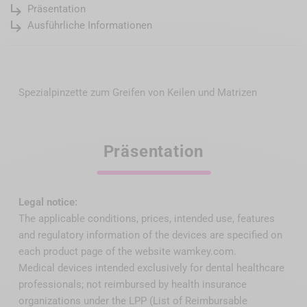
subdirectory_arrow_right
Präsentation
subdirectory_arrow_right
Ausführliche Informationen
Spezialpinzette zum Greifen von Keilen und Matrizen
Präsentation
Legal notice:
The applicable conditions, prices, intended use, features
and regulatory information of the devices are specified on
each product page of the website wamkey.com.
Medical devices intended exclusively for dental healthcare
professionals; not reimbursed by health insurance
organizations under the LPP (List of Reimbursable