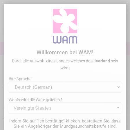
Zum
Inhalt
springen

0

Anmelden
Willkommen bei WAM!
Durch die Auswahl eines Landes welches das
lieerland
sein
Startseite
Konservative Behandlung
Klasse II Füllungen :
wird.
Matrizensysteme
/
WAGOTRIX - Spezialpinzette
Ihre Sprache
WAGOTRIX - Spezialpinzette
Wohin wird die Ware geliefert?
60,50 €
Bruttopreis
Vereinigte Staaten
WGPH
Artikel-Nr. :
Indem Sie auf "Ich bestätige" klicken, bestätigen Sie, dass
Sie ein Angehöriger der Mundgesundheitsberufe sind.