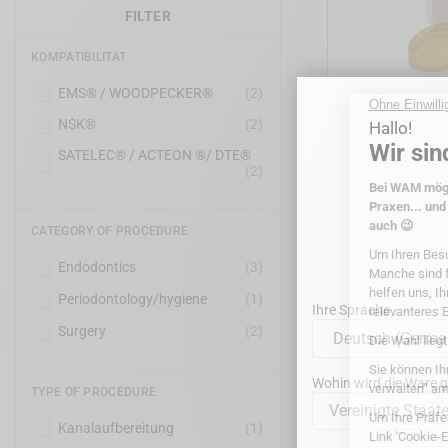
FILTER
KOMPATIBILITÄT
EMS® / WOODPECKER®
(2)
NSK®
(2)
DTE WOODP
SATELEC® / ACTEON ®/ DTE®
(2)
CATEGORY OF PROCEDURE
Endodontics
(3)
Periodontology/hygiene
(1)
Ihre Sprache
Surgery
(2)
Wohin wird die Ware ge
TYPE OF PROCEDURE
Vereinigte Staat
Kanalaufbereitung
(1)