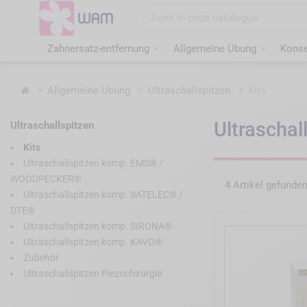
Zum
Inhalt
springen
Zahnersatz-entfernung
Allgemeine Übung
Konse
Startseite
Allgemeine Übung
Ultraschallspitzen
Kits
Ultraschal
Ultraschallspitzen
Kits
Ultraschallspitzen komp. EMS® /
WOODPECKER®
4 Artikel gefunde
Ultraschallspitzen komp. SATELEC® /
DTE®
Ultraschallspitzen komp. SIRONA®
Ultraschallspitzen komp. KAVO®
Zubehör
Ultraschallspitzen Piezochirurgie