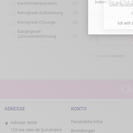
Indem Sie auf "Ich 
Kavitätenpräparation
(1)
Retrograde Aufbereitung
(2)
DTE WOODPECK
Retrograde Chirurgie
(2)
Preparation - 
WO
Subgingivale
Zahnsteinentfernung
(1)
1 - 4 von 4 Artikel(n)
L
ADRESSE
KONTO
Persönliche Infos
Adresse:
WAM
120 rue Jean de Guiramand
Bestellungen