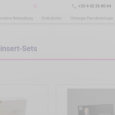


+33 4 42 26 80 64
rvative Behandlung
Endodontie
Chirurgie Parodontologie
linsert-Sets
n