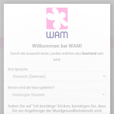
Zum
Inhalt
springen

0

Anmelden
Willkommen bei WAM!
Durch die Auswahl eines Landes welches das
lieerland
sein
Startseite
Allgemeine Übung
Dental Turbine
wird.
Dentalturbinen
Ihre Sprache
Wohin wird die Ware geliefert?
Filter
1 Artikel
Vereinigte Staaten
Relevanz

Indem Sie auf "Ich bestätige" klicken, bestätigen Sie, dass
Sie ein Angehöriger der Mundgesundheitsberufe sind.