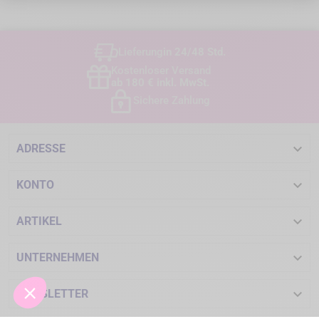
Lieferung
in 24/48 Std.
Kostenloser Versand
ab 180 € inkl. MwSt.
Sichere Zahlung

ADRESSE

KONTO

ARTIKEL

UNTERNEHMEN

NEWSLETTER