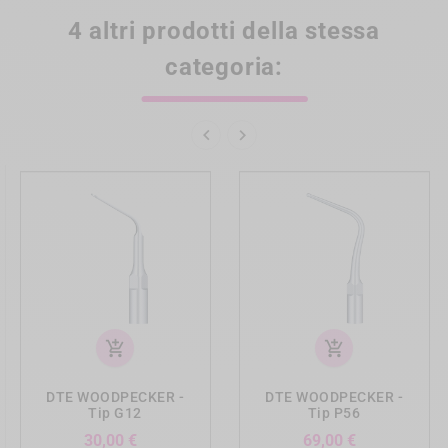
4 altri prodotti della stessa
categoria:


add_shopping_cart
add_shopping_cart
DTE WOODPECKER -
DTE WOODPECKER -
Tip G12
Tip P56
Prezzo
Prezzo
30,00 €
69,00 €