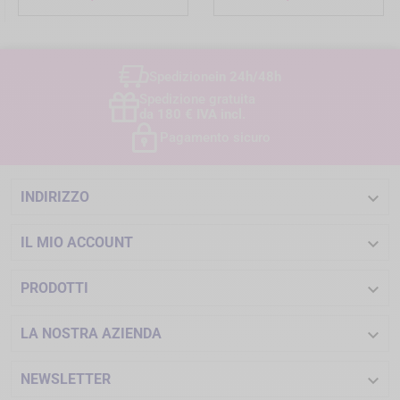
Spedizione
in 24h/48h
Spedizione gratuita
da 180 € IVA incl.
Pagamento sicuro

INDIRIZZO

IL MIO ACCOUNT

PRODOTTI

LA NOSTRA AZIENDA

NEWSLETTER