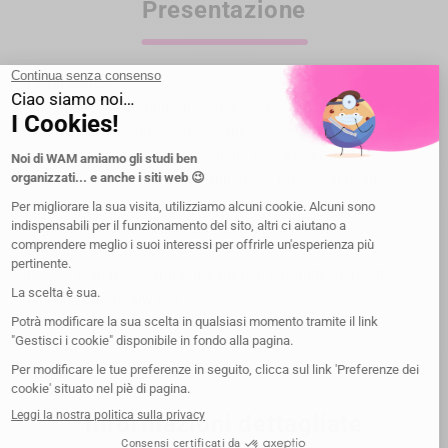
Presentazione
Legal notice:
The applicable conditions, prices, intended use, features
and regulatory information of the devices are specified on
each product page of the website wamkey.com.
Medical devices intended exclusively for dental healthcare
professionals; not reimbursed by health insurance
organizations under the LPP (List of Reimbursable
Products and Services).
Please read the instructions for use carefully on the IFU or
labeling before any use.
Informazioni dettagliate