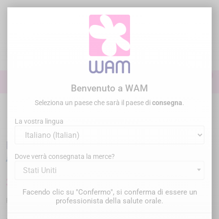
Vai
al
contenuto

0

Accedi
Benvenuto a WAM
Seleziona un paese che sarà il paese di
consegna
.
Home
Generale
Inserte ultrasoni
Ultrasoni comp. EMS® /
WOODPECKER®
/
DTE WOODPECKER - Tip E2
La vostra lingua
DTE WOODPECKER - Tip E2
Dove verrà consegnata la merce?
Stati Uniti
30,00 €
Tasse incluse
Facendo clic su "Confermo", si conferma di essere un
WP-E2
professionista della salute orale.
Riferimento :