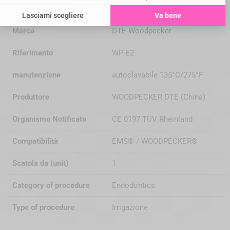
Marca
DTE Woodpecker
Riferimento
WP-E2
manutenzione
autoclavabile 135°C/275°F
Produttore
WOODPECKER DTE (China)
Organismo Notificato
CE 0197 TÜV Rheinland
Compatibilità
EMS® / WOODPECKER®
Scatola da (unit)
1
Category of procedure
Endodontics
Type of procedure
Irrigazione