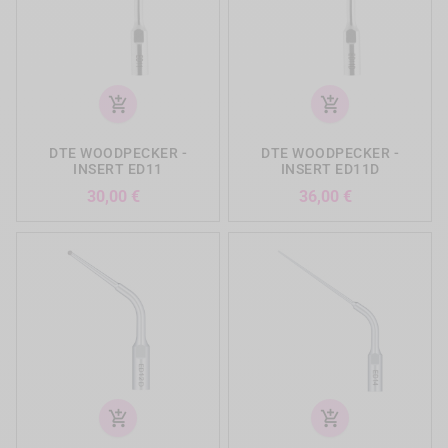
add_shopping_cart
add_shopping_cart
DTE WOODPECKER -
DTE WOODPECKER -
INSERT ED11
INSERT ED11D
Prix
Prix
30,00 €
36,00 €
add_shopping_cart
add_shopping_cart