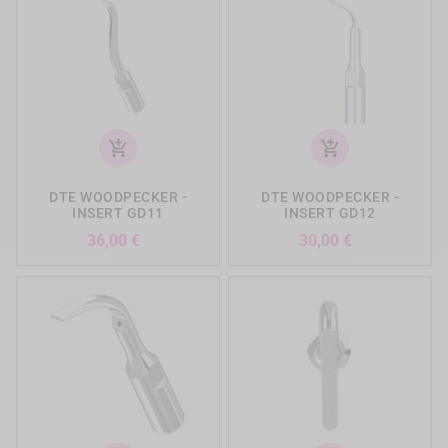
add_shopping_cart
add_shopping_cart
DTE WOODPECKER -
DTE WOODPECKER -
INSERT GD11
INSERT GD12
Prix
Prix
36,00 €
30,00 €