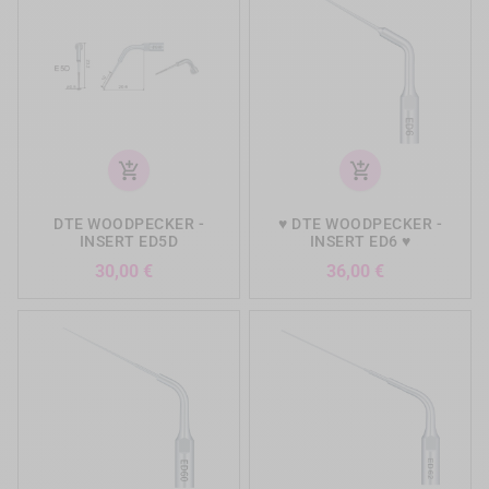
add_shopping_cart
add_shopping_cart
DTE WOODPECKER -
♥ DTE WOODPECKER -
INSERT ED5D
INSERT ED6 ♥
Prix
Prix
30,00 €
36,00 €