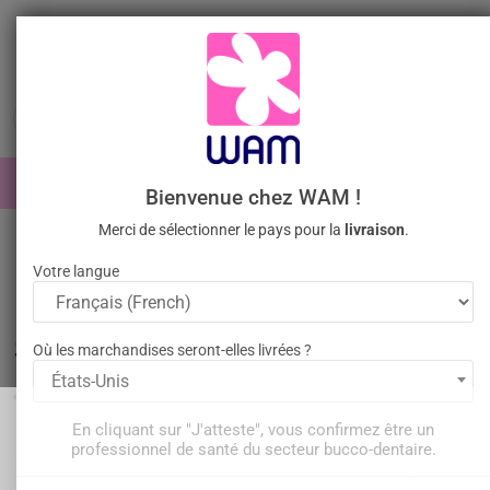
Aller
au
contenu

0

Identifiez-vous
Bienvenue chez WAM !
Merci de sélectionner le pays pour la
livraison
.
Accueil
Omnipratique
Inserts à ultrasons
Inserts compatibles
DTE® ou NSK® ou SATELEC®
Votre langue
Inserts dentaires compatibles
Satelec
Où les marchandises seront-elles livrées ?
États-Unis
En cliquant sur "J'atteste", vous confirmez être un
Filtrer
Il y a 105 produits.
professionnel de santé du secteur bucco-dentaire.