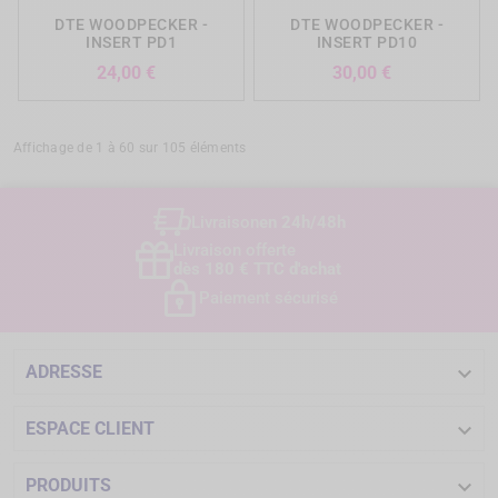
DTE WOODPECKER -
DTE WOODPECKER -
INSERT PD1
INSERT PD10
Prix
Prix
24,00 €
30,00 €
Affichage de 1 à 60 sur 105 éléments
Livraison
en 24h/48h
Livraison offerte
dès 180 € TTC d'achat
Paiement sécurisé

ADRESSE

ESPACE CLIENT

PRODUITS