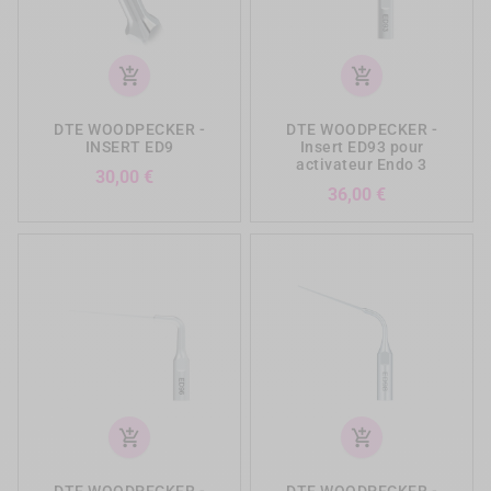
add_shopping_cart
add_shopping_cart
DTE WOODPECKER -
DTE WOODPECKER -
INSERT ED9
Insert ED93 pour
activateur Endo 3
Prix
30,00 €
Prix
36,00 €
add_shopping_cart
add_shopping_cart