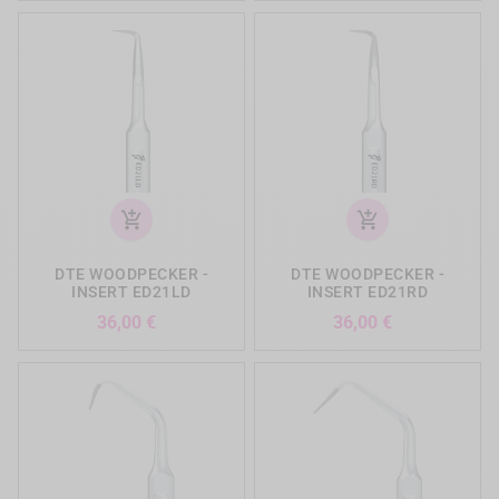
add_shopping_cart
add_shopping_cart
DTE WOODPECKER -
DTE WOODPECKER -
INSERT ED21LD
INSERT ED21RD
Prix
Prix
36,00 €
36,00 €