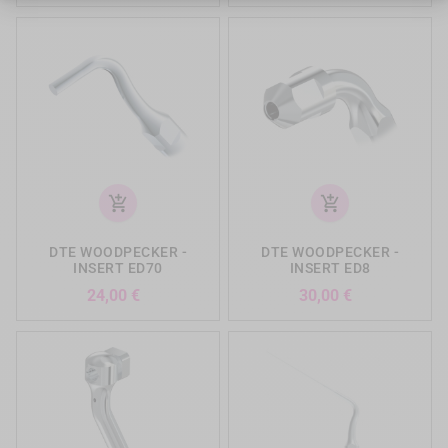
add_shopping_cart
add_shopping_cart
DTE WOODPECKER -
DTE WOODPECKER -
INSERT ED70
INSERT ED8
Prix
Prix
24,00 €
30,00 €