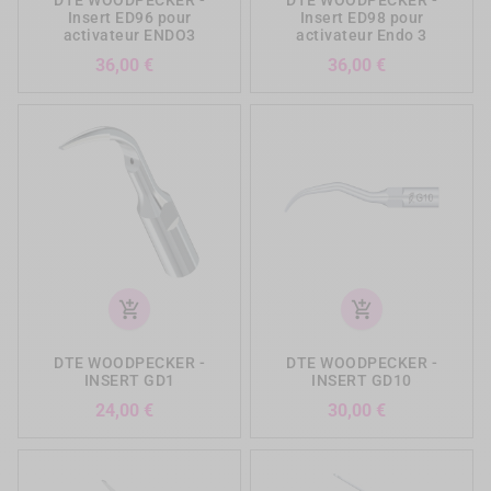
DTE WOODPECKER -
DTE WOODPECKER -
Insert ED96 pour
Insert ED98 pour
activateur ENDO3
activateur Endo 3
Prix
Prix
36,00 €
36,00 €
add_shopping_cart
add_shopping_cart
DTE WOODPECKER -
DTE WOODPECKER -
INSERT GD1
INSERT GD10
Prix
Prix
24,00 €
30,00 €