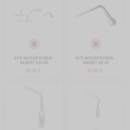
add_shopping_cart
add_shopping_cart
DTE WOODPECKER -
DTE WOODPECKER -
INSERT ED15D
INSERT ED16
Prix
Prix
36,00 €
30,00 €