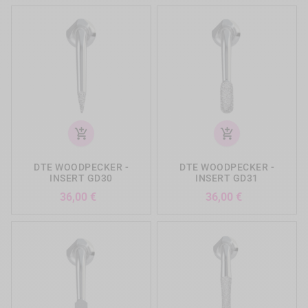
add_shopping_cart
add_shopping_cart
DTE WOODPECKER -
DTE WOODPECKER -
INSERT GD30
INSERT GD31
Prix
Prix
36,00 €
36,00 €