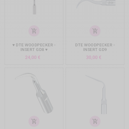
add_shopping_cart
add_shopping_cart
♥ DTE WOODPECKER -
DTE WOODPECKER -
INSERT GD8 ♥
INSERT GD9
Prix
Prix
24,00 €
30,00 €
add_shopping_cart
add_shopping_cart