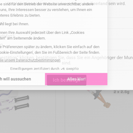
Durch die Auswahl eines Landes welches das
lieerland
sein wird.
add_shopping_cart
add_shopping_cart
eEtch Etching gel 3x5ml
SPIDENT - EsCom 250 Light
restorative hybrid composite 
Preis
29,00 €
System Kit
liefert?
Preis
179,00 €
en
bestätige" klicken, bestätigen Sie, dass Sie ein Angehöriger der M
sind.
Ich bestätige
add_shopping_cart