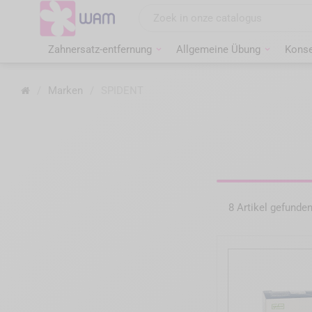
Zum
Inhalt
springen
Zahnersatz-entfernung
Allgemeine Übung
Konse
Startseite
/
Marken
/
SPIDENT
8 Artikel gefunde