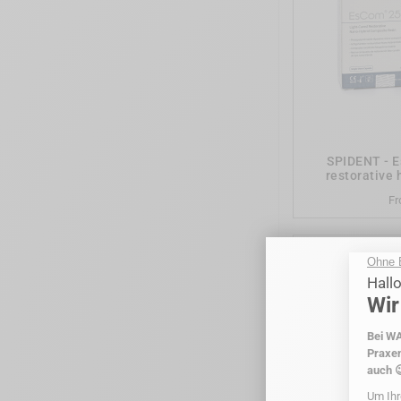
SPIDENT - E
restorative 
F