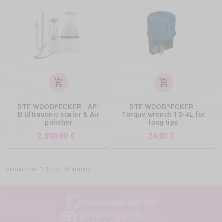
add_shopping_cart
add_shopping_cart
DTE WOODPECKER - AP-
DTE WOODPECKER -
B Ultrasonic scaler & Air
Torque wrench TS-4L for
polisher
long tips
Prezzo
Prezzo
2.090,00 €
24,00 €
Visualizzati 1-10 su 10 articoli
Spedizione
in 24h/48h
Spedizione gratuita