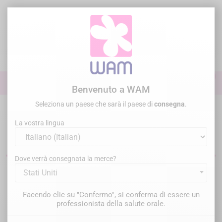
Vai
al
contenuto

0

Accedi
Benvenuto a WAM
Seleziona un paese che sarà il paese di
consegna
.
Home
Generale
Dispositivi ad ultrasuoni
La vostra lingua
Motori dentali ad ultrasuoni
Dove verrà consegnata la merce?
Stati Uniti
Filtro
Ci sono 10 prodotti.
Facendo clic su "Confermo", si conferma di essere un
Rilevanza

professionista della salute orale.