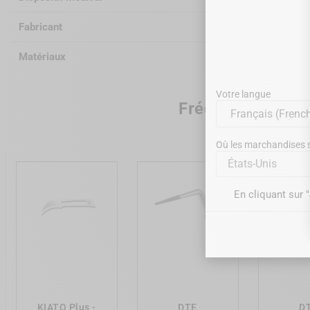
Fabricant
WAGOTRIX
Matériaux
Acier chir
Votre langue
Fréquemment ac
Où les marchandises se
États-Unis
En cliquant sur 
add_shopping_cart
add_shopping_cart
add_shopp
KIATO Plus -
DTE
D