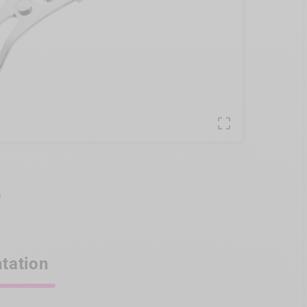

s
tation