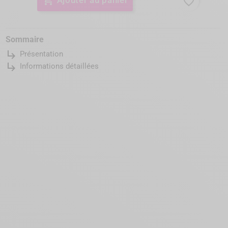
favorite_border
Sommaire
subdirectory_arrow_right
Présentation
subdirectory_arrow_right
Informations détaillées