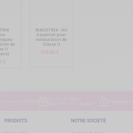
ing_cart
add_shopping_cart
RIX -
WAGOTRIX - Kit
ins
Essentiel pour
miques
restauration de
ation de
Classe II
se II
Prix
270,50 €
0pcs)
Prix
0 €
Livraison offerte
ivraison
en 24h/48h
Paiement sé
dès 180 € TTC d'achat
PRODUITS
NOTRE SOCIÉTÉ