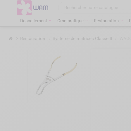
Aller
au
contenu
Descellement
Omnipratique
Restauration
P
Accueil
Restauration
Système de matrices Classe II
/
WAGOT