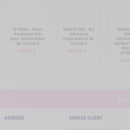
add_shopping_cart
add_shopping_cart
add_shopp
W-RING - Paire
WAGOTRIX - Kit
WAGOT
d'anneaux Niti
intro pour
Co
pour restauration
restauration de
anato
de Classe II
Classe II
restaur
clas
Prix
Prix
179,00 €
352,00 €
(x10
60,0
L
ADRESSE
ESPACE CLIENT