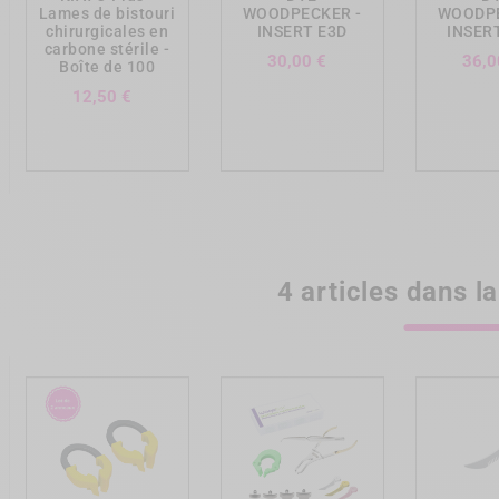
Lames de bistouri
WOODPECKER -
WOODPE
chirurgicales en
INSERT E3D
INSER
carbone stérile -
Prix
30,00 €
36,0
Boîte de 100
Prix
12,50 €
4 articles dans 