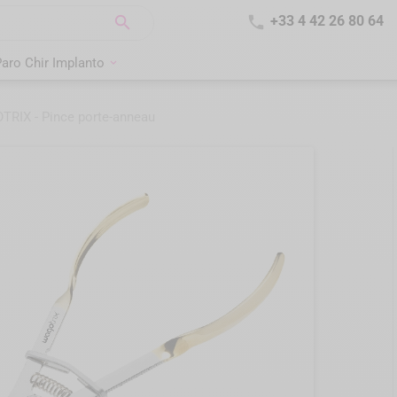


+33 4 42 26 80 64
aro Chir Implanto
RIX - Pince porte-anneau