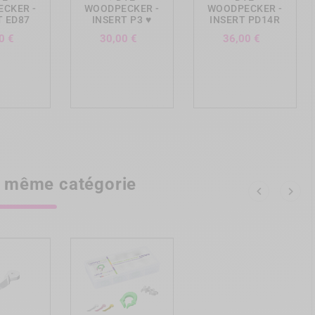
CKER -
WOODPECKER -
WOODPECKER -
T ED87
INSERT P3 ♥
INSERT PD14R
Prix
Prix
Prix
0 €
30,00 €
36,00 €
la même catégorie

