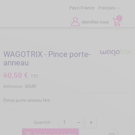
Pays:
France
Français

0
Identifiez-vous
WAGOTRIX - Pince porte-
anneau
60,50 €
TTC
WGRF
Référence :
Pince porte-anneau Niti
Quantité :
add_shopping_cart
Ajouter au panier