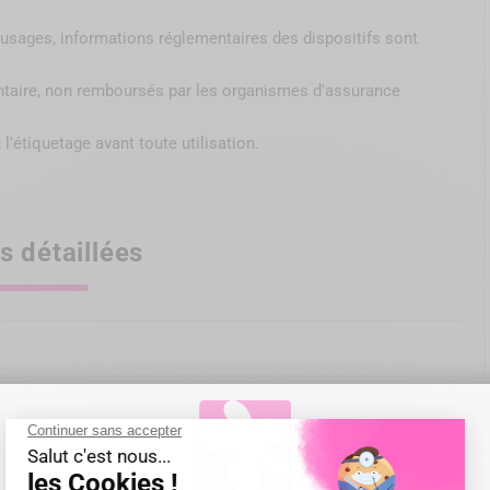
s, usages, informations réglementaires des dispositifs sont
ntaire, non remboursés par
les organismes d'assurance
 l'étiquetage avant toute utilisation.
s détaillées
ble à 135°C/275°F