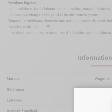
Mentions légales :
Les conditions, tarifs faisant foi, destination, caractéristique
indiqués sur chaque fiche produit du site wamkey.com.
Dispositifs médicaux réservés aux professionnels de santé de
maladie au titre de la LPP
.
Lire attentivement les instructions d'utilisation sur la notice ou
Information
Marque
Wagotrix
Référence
WGRF
Entretien
autoclava
Dispositif médical
Classe I