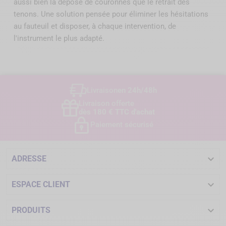
aussi bien la dépose de couronnes que le retrait des
tenons. Une solution pensée pour éliminer les hésitations
au fauteuil et disposer, à chaque intervention, de
l'instrument le plus adapté.
Livraison
en 24h/48h
Livraison offerte
dès 180 € TTC d'achat
Paiement sécurisé

ADRESSE

ESPACE CLIENT

PRODUITS