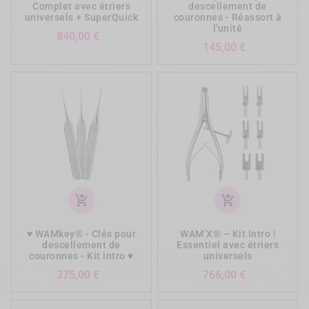
Complet avec étriers
descellement de
universels + SuperQuick
couronnes - Réassort à
l'unité
Prix
840,00 €
Prix
145,00 €
add_shopping_cart
add_shopping_cart
♥ WAMkey® - Clés pour
WAM’X® – Kit Intro |
descellement de
Essentiel avec étriers
couronnes - Kit intro ♥
universels
Prix
Prix
375,00 €
766,00 €