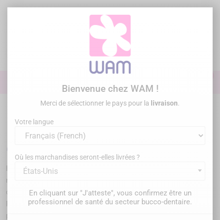
Aller
au
contenu

0

Identifiez-vous
Bienvenue chez WAM !
Merci de sélectionner le pays pour la
livraison
.
Accueil
Descellement
Votre langue
Matériel pour le descellement
de couronne dentaire
Où les marchandises seront-elles livrées ?
Fixée sur une dent pilier ou un moignon dentaire, une couronne
États-Unis
repose sur un ciment de scellement ou un composite de
collage dont l’objectif est simple : tenir, sceller, protéger.
En cliquant sur "J'atteste", vous confirmez être un
professionnel de santé du secteur bucco-dentaire.
Pourtant, en clinique, le descellement de couronne dentaire fait
partie des situations que vous gérez régulièrement. Et lorsqu’il