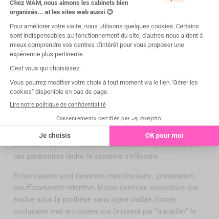
INSERT GD7
Prix
24,00 €
Affichage de 1 à 9 sur 9 éléments
Pourquoi une couronne dentaire
se descelle-t-elle ?
Une couronne tient tant que l’équilibre mécanique et
biologique est respecté. Rétention mécanique suffisante,
étanchéité du ciment de scellement ou de la colle, et
protection contre l’infiltration bactérienne. Quand l’un de
ces paramètres lâche, le système s’effondre.
Et les causes sont rarement mystérieuses : préparation
insuffisamment rétentive, lésion carieuse secondaire qui
évolue sous la prothèse sans signe visible, forces
occlusales mal anticipées qui finissent par “travailler” le