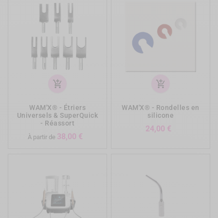
add_shopping_cart
add_shopping_cart
WAM'X® - Étriers
WAM'X® - Rondelles en
Universels & SuperQuick
silicone
- Réassort
Prix
24,00 €
Prix
38,00 €
À partir de