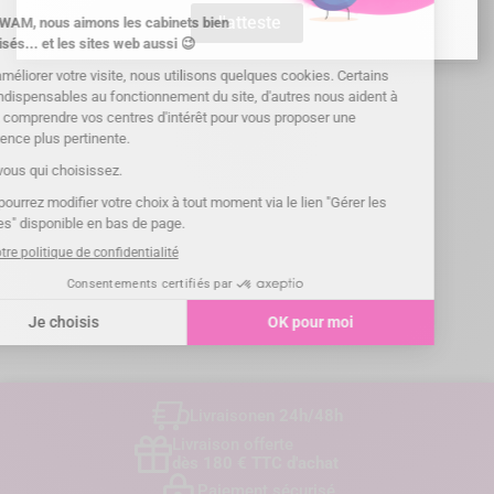

J'atteste
Livraison
en 24h/48h
Livraison offerte
dès 180 € TTC d'achat
Paiement sécurisé