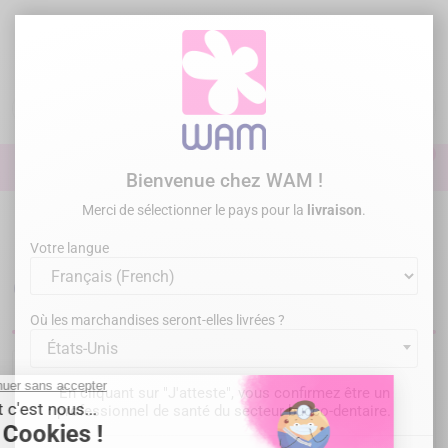
Aller
au
contenu

0

Identifiez-vous
Bienvenue chez WAM !
Merci de sélectionner le pays pour la
livraison
.
Accueil
Paro Chir Implanto
Instrumentation Hygiène
Curettes
O'Hehir
Votre langue
Curettes O'Hehir
Où les marchandises seront-elles livrées ?
États-Unis
Désolé pour le désagrément.
En cliquant sur "J'atteste", vous confirmez être un
professionnel de santé du secteur bucco-dentaire.
Recherchez à nouveau ce que vous cherchez